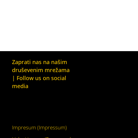
Zaprati nas na našim
druševenim mrežama
| Follow us on social
media
Facebook
YouTube
Impresum (Impressum)