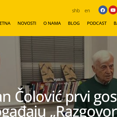
shb
en
ETNA
NOVOSTI
O NAMA
BLOG
PODCAST
B
VIJESTI
an Čolović prvi gos
gađaju „Razgovor