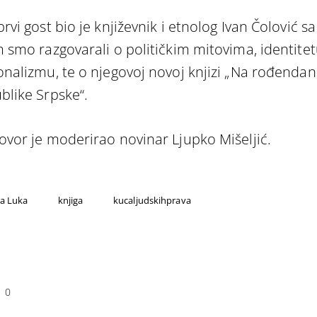
rvi gost bio je književnik i etnolog Ivan Čolović sa
m smo razgovarali o političkim mitovima, identitet
onalizmu, te o njegovoj novoj knjizi „Na rođenda
blike Srpske“.
ovor je moderirao novinar Ljupko Mišeljić.
a Luka
knjiga
kucaljudskihprava
0