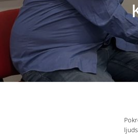
Pokr
ljuds