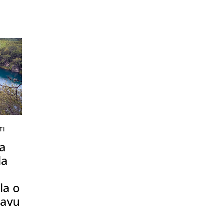
TI
va
la
la o
ravu