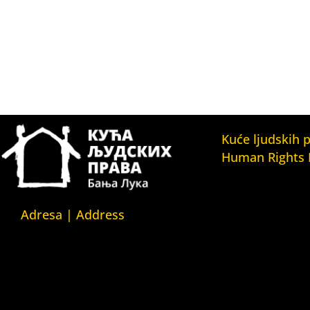
Kuće ljudskih 
Human Rights
Fondacija Kuća l
(Human Rights 
Fondation)
Adresa | Address
Kuća ljudskih pr
Srpska 5,
(Human Rights H
78000 Banja Luka
Kuća ljudskih pr
Republika Srpska/Bosna i
(Human Rights 
Hercegovina
Belgrade)