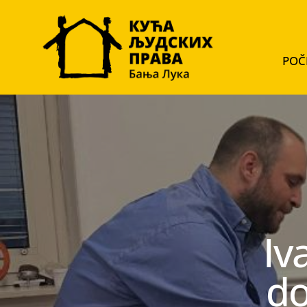
POČ
Iv
do