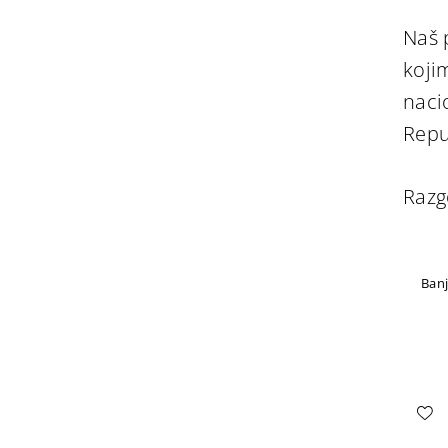
Naš p
koji
naci
Repu
Razg
Banj