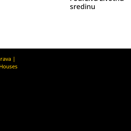
sredinu
Kuća ljudskih prava Tbilisi (Human
prava |
Rights House Tbilisi)
 Houses
Fondacija Rafto (Rafto Foundation)
judskih prava
House
Kuća ljudskih prava Oslo (Human
Rights House Oslo)
ava Zagreb
Helsinška fondacija za ljudska
ouse Zagreb)
prava (Helsinki Foundation for
Human Rights)
ava Beograd
House
Obrazovna Kuća ljudskih prava