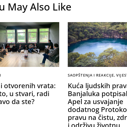
u May Also Like
I
SAOPŠTENJA I REAKCIJE
,
VIJES
i otvorenih vrata:
Kuća ljudskih pra
to, u stvari, radi
Banjaluka potpisa
avo da ste?
Apel za usvajanje
dodatnog Protoko
pravu na čistu, zd
i održivu životnu