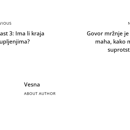
VIOUS
st 3: Ima li kraja
Govor mržnje je
upljenjima?
maha, kako 
suprotst
Vesna
ABOUT AUTHOR