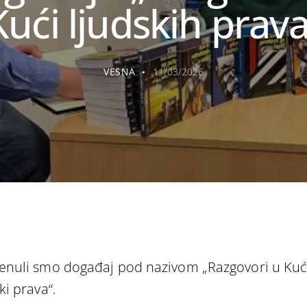
Kući ljudskih prava
VESNA
11/03/2026
enuli smo događaj pod nazivom „Razgovori u Kuć
ki prava“.