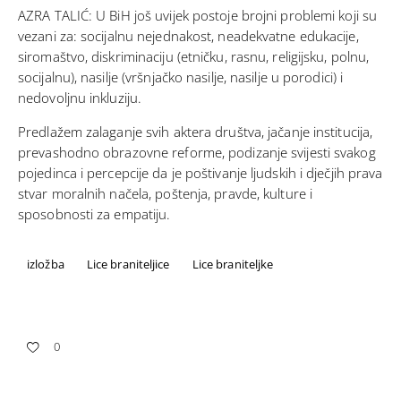
AZRA TALIĆ: U BiH još uvijek postoje brojni problemi koji su
vezani za: socijalnu nejednakost, neadekvatne edukacije,
siromaštvo, diskriminaciju (etničku, rasnu, religijsku, polnu,
socijalnu), nasilje (vršnjačko nasilje, nasilje u porodici) i
nedovoljnu inkluziju.
Predlažem zalaganje svih aktera društva, jačanje institucija,
prevashodno obrazovne reforme, podizanje svijesti svakog
pojedinca i percepcije da je poštivanje ljudskih i dječjih prava
stvar moralnih načela, poštenja, pravde, kulture i
sposobnosti za empatiju.
izložba
Lice braniteljice
Lice braniteljke
0