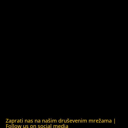
Yerevan)
Kuća ljudskih prava Azerbejdžan (Human Rights House
Azerbaijan)
Kuća ljudskih prava Barys Zvozskau Bjelorusija (Barys
Zvozskau Belarusian Human Rights House)
Kuća ljudskih prava Tbilisi (Human Rights House Tbilisi)
Fondacija Rafto (Rafto Foundation)
Kuća ljudskih prava Oslo (Human Rights House Oslo)
Helsinška fondacija za ljudska prava (Helsinki Foundation
for Human Rights)
Obrazovna Kuća ljudskih prava Chernihiv (Educational
Human Rights House Chernihiv)
Kuća ljudskih prava Krim (Human Rights House Crimea)
Kuća ljudskih prava London (Human Rights House
London)
Zaprati nas na našim druševenim mrežama |
Follow us on social media