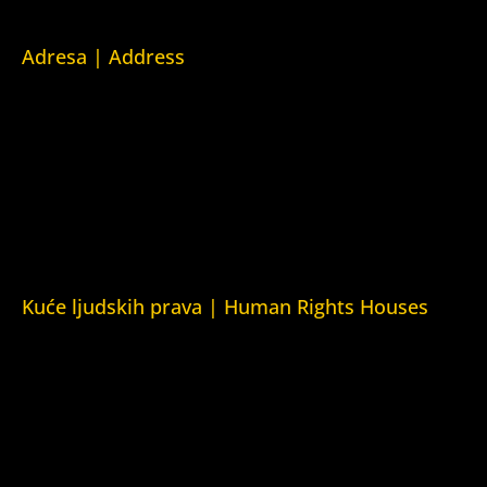
Adresa | Address
Srpska 5,
78000 Banja Luka
Republika Srpska/Bosna i Hercegovina
Srpska 5,
78000 Banja Luka
Republika Srpska/Bosnia and Herzegovina
Kuće ljudskih prava | Human Rights Houses
Fondacija Kuća ljudskih prava (Human Rights House
Fondation)
Kuća ljudskih prava Zagreb (Human Rights House Zagreb)
Kuća ljudskih prava Beograd (Human Rights House
Belgrade)
Kuća ljudskih prava Yerevan (Human Rights House