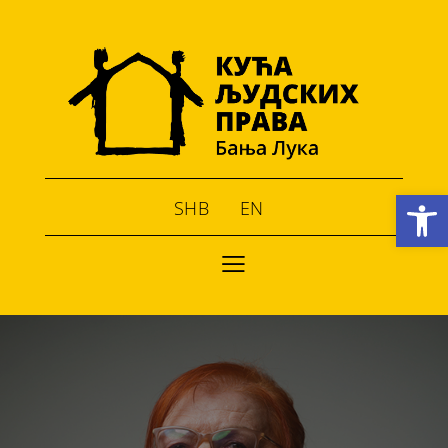
Open toolbar
SHB
EN