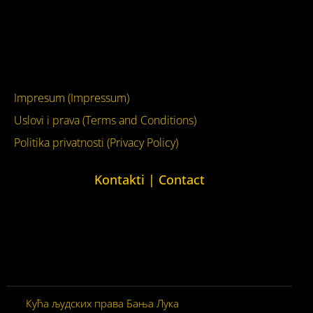
Facebook
YouTube
Impresum (Impressum)
Uslovi i prava (Terms and Conditions)
Politika privatnosti (Privacy Policy)
Kontakti | Contact
+387 (0)65 615 535
kontakt@kucaljudskihprava.org
kucaljudskihprava.org
Кућа људских права Бања Лука
© 2026. Сва права