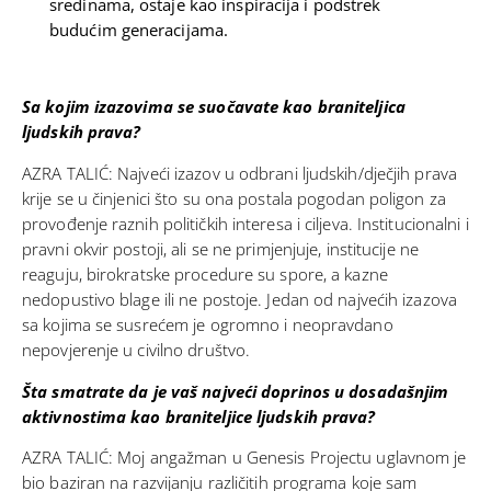
sredinama, ostaje kao inspiracija i podstrek
budućim generacijama.
Sa kojim izazovima se suočavate kao braniteljica
ljudskih prava?
AZRA TALIĆ: Najveći izazov u odbrani ljudskih/dječjih prava
krije se u činjenici što su ona postala pogodan poligon za
provođenje raznih političkih interesa i ciljeva. Institucionalni i
pravni okvir postoji, ali se ne primjenjuje, institucije ne
reaguju, birokratske procedure su spore, a kazne
nedopustivo blage ili ne postoje. Jedan od najvećih izazova
sa kojima se susrećem je ogromno i neopravdano
nepovjerenje u civilno društvo.
Šta smatrate da je vaš najveći doprinos u dosadašnjim
aktivnostima kao braniteljice ljudskih prava?
AZRA TALIĆ: Moj angažman u Genesis Projectu uglavnom je
bio baziran na razvijanju različitih programa koje sam