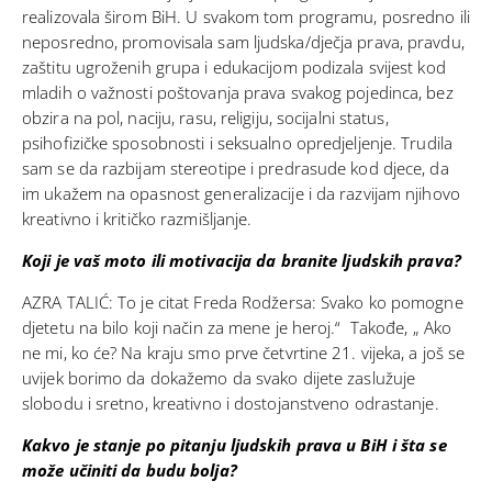
realizovala širom BiH. U svakom tom programu, posredno ili
neposredno, promovisala sam ljudska/dječja prava, pravdu,
zaštitu ugroženih grupa i edukacijom podizala svijest kod
mladih o važnosti poštovanja prava svakog pojedinca, bez
obzira na pol, naciju, rasu, religiju, socijalni status,
psihofizičke sposobnosti i seksualno opredjeljenje. Trudila
sam se da razbijam stereotipe i predrasude kod djece, da
im ukažem na opasnost generalizacije i da razvijam njihovo
kreativno i kritičko razmišljanje.
Koji je vaš moto ili motivacija da branite ljudskih prava?
AZRA TALIĆ: To je citat Freda Rodžersa: Svako ko pomogne
djetetu na bilo koji način za mene je heroj.“ Takođe, „ Ako
ne mi, ko će? Na kraju smo prve četvrtine 21. vijeka, a još se
uvijek borimo da dokažemo da svako dijete zaslužuje
slobodu i sretno, kreativno i dostojanstveno odrastanje.
Kakvo je stanje po pitanju ljudskih prava u BiH i šta se
može učiniti da budu bolja?