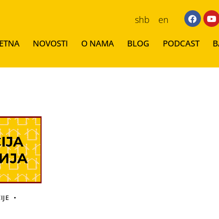
shb
en
ETNA
NOVOSTI
O NAMA
BLOG
PODCAST
B
IJE