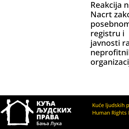
Reakcija 
Nacrt zak
posebno
registru i
javnosti r
neprofitn
organizaci
Kuće ljudskih 
Human Rights
Fondacija Kuća l