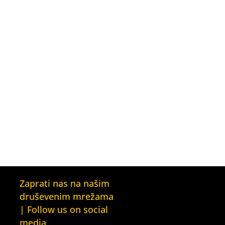
Zaprati nas na našim
druševenim mrežama
| Follow us on social
media