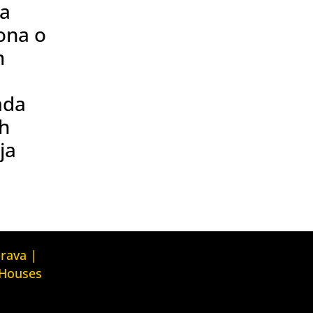
na
ona o
m
ada
ih
ja
Kuća ljudskih prava Tbilisi (Human
prava |
Rights House Tbilisi)
 Houses
Fondacija Rafto (Rafto Foundation)
judskih prava