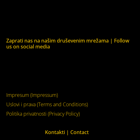
Kuća ljudskih prava Krim (Human Rights House Crimea)
Kuća ljudskih prava London (Human Rights House
London)
Zaprati nas na našim druševenim mrežama | Follow
us on social media
Facebook
YouTube
Impresum (Impressum)
Uslovi i prava (Terms and Conditions)
Politika privatnosti (Privacy Policy)
Kontakti | Contact