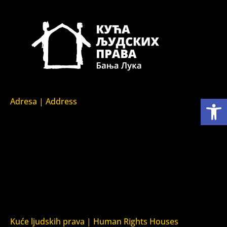
Open toolbar
Adresa | Address
Srpska 5,
78000 Banja Luka
Republika Srpska/Bosna i Hercegovina
Srpska 5,
78000 Banja Luka
Republika Srpska/Bosnia and Herzegovina
Kuće ljudskih prava | Human Rights Houses