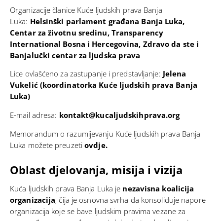
Organizacije članice Kuće ljudskih prava Banja
Luka:
Helsinški parlament građana Banja Luka,
Centar za životnu sredinu, Transparency
International Bosna i Hercegovina, Zdravo da ste i
Banjalučki centar za ljudska prava
Lice ovlašćeno za zastupanje i predstavljanje:
Jelena
Vukelić (koordinatorka
Kuće ljudskih prava Banja
Luka
)
E-mail adresa:
kontakt@kucaljudskihprava.org
Memorandum o razumijevanju Kuće ljudskih prava Banja
Luka možete preuzeti
ovdje.
Oblast djelovanja, misija i vizija
Kuća ljudskih prava Banja Luka je
nezavisna koalicija
organizacija
, čija je osnovna svrha da konsoliduje napore
organizacija koje se bave ljudskim pravima vezane za