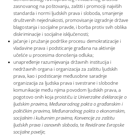
zasnovanog na poštovanju, zaštiti i promociji najviših
standarda i normi ljudskih prava i sloboda, smanjenje
društvenih nejednakosti, promovisanje izgradnje države
blagostanja i socijalne pravde, i borba protiv svih oblika
diskriminacije i socijalne isključenosti;
jačanje i pružanje podrške procesu demokratizacije i
vladavine prava i podsticanje građana na aktivnije
učešće u procesima donošenja odluka;
unapređenje razumijevanja državnih institucija i
nedržavnih organa i organizacija za zaštitu ljudskih
prava, kao i podsticanje međusobne saradnje
organizacija za ljudska prava i svestrane i slobodne
komunikacije među njima povodom ljudskih prava, a
pogotovo onih koja proističu iz
Univerzalne deklaracije o
ljudskim pravima,
Međunarodnog pakta o građanskim i
političkim pravima, Međunarodnog pakta o ekonomskim,
socijalnim i kulturnim pravima, Konvencije za zaštitu
ljudskih prava i osnovnih sloboda
, te
Revidirane Evropske
socijalne povelje
;