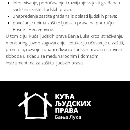
informisanje, podučavanje i razvijanje svijesti građana o
sadržini i zaštiti ljudskih prava;
unapređenje zaštite građana iz oblasti ljudskih prava;
povećanje obima zaštite ljudskih prava na području
Bosne i Hercegovine.
U tom cilju, Kuća ljudskih prava Banja Luka kroz istraživanje,
monitoring, javno zagovaranje i edukaciju učestvuje u zaštiti,
promociji, razvoju i unapređivanju ljudskih prava i osnovnih
sloboda u skladu sa međunarodnim i domaćim
instrumentima za zaštitu ljudskih prava.