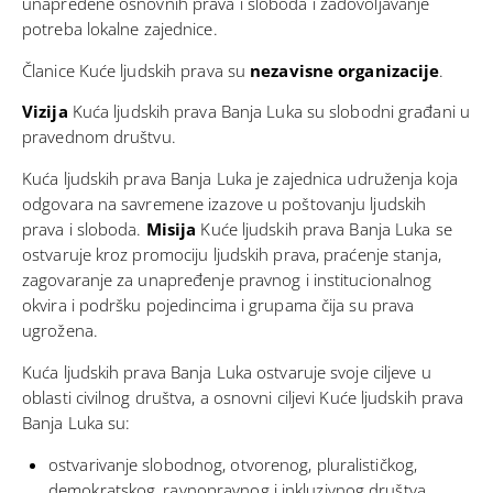
unapređene osnovnih prava i sloboda i zadovoljavanje
potreba lokalne zajednice.
Članice Kuće ljudskih prava su
nezavisne organizacije
.
Vizija
Kuća ljudskih prava Banja Luka su slobodni građani u
pravednom društvu.
Kuća ljudskih prava Banja Luka je zajednica udruženja koja
odgovara na savremene izazove u poštovanju ljudskih
prava i sloboda.
Misija
Kuće ljudskih prava Banja Luka se
ostvaruje kroz promociju ljudskih prava, praćenje stanja,
zagovaranje za unapređenje pravnog i institucionalnog
okvira i podršku pojedincima i grupama čija su prava
ugrožena.
Kuća ljudskih prava Banja Luka ostvaruje svoje ciljeve u
oblasti civilnog društva, a osnovni ciljevi Kuće ljudskih prava
Banja Luka su:
ostvarivanje slobodnog, otvorenog, pluralističkog,
demokratskog, ravnopravnog i inkluzivnog društva