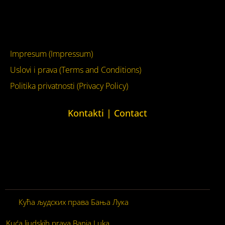
Facebook
YouTube
Impresum (Impressum)
Uslovi i prava (Terms and Conditions)
Politika privatnosti (Privacy Policy)
Kontakti | Contact
+387 (0)65 615 535
kontakt@kucaljudskihprava.org
kucaljudskihprava.org
Кућа људских права Бања Лука
© 2026. Сва права
задржана.
Kuća ljudskih prava Banja Luka
© 2026. Sva prava zadržana.