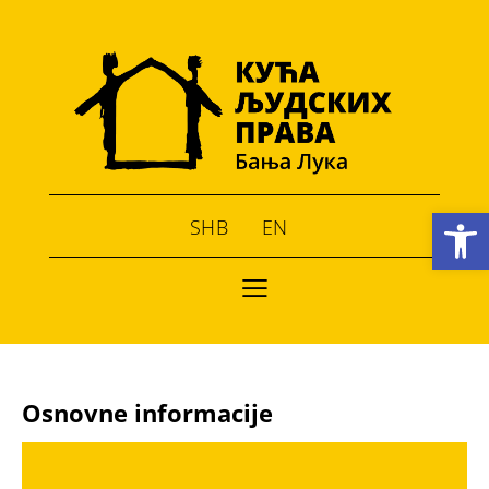
Open toolbar
SHB
EN
Osnovne informacije