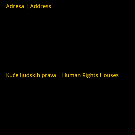
Adresa | Address
Srpska 5,
78000 Banja Luka
Republika Srpska/Bosna i Hercegovina
Srpska 5,
78000 Banja Luka
Republika Srpska/Bosnia and Herzegovina
Kuće ljudskih prava | Human Rights Houses
Fondacija Kuća ljudskih prava (Human Rights House
Fondation)
Kuća ljudskih prava Zagreb (Human Rights House Zagreb)
Kuća ljudskih prava Beograd (Human Rights House
Belgrade)
Kuća ljudskih prava Yerevan (Human Rights House
Yerevan)