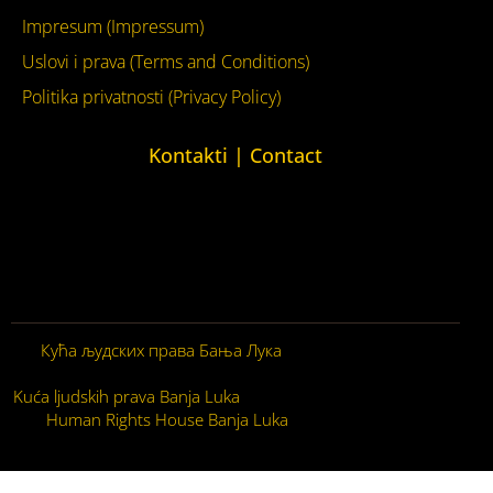
Impresum (Impressum)
Uslovi i prava (Terms and Conditions)
Politika privatnosti (Privacy Policy)
Kontakti | Contact
+387 (0)65 615 535
kontakt@kucaljudskihprava.org
kucaljudskihprava.org
Кућа људских права Бања Лука
© 2026. Сва права
задржана.
Kuća ljudskih prava Banja Luka
© 2026. Sva prava zadržana.
Human Rights House Banja Luka
© 2026. All Rights
Reserved.