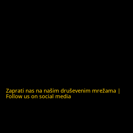
Kuća ljudskih prava Tbilisi (Human Rights House Tbilisi)
Fondacija Rafto (Rafto Foundation)
Kuća ljudskih prava Oslo (Human Rights House Oslo)
Helsinška fondacija za ljudska prava (Helsinki Foundation
for Human Rights)
Obrazovna Kuća ljudskih prava Chernihiv (Educational
Human Rights House Chernihiv)
Kuća ljudskih prava Krim (Human Rights House Crimea)
Kuća ljudskih prava London (Human Rights House
London)
Zaprati nas na našim druševenim mrežama |
Follow us on social media
Facebook
YouTube