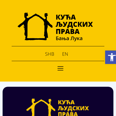
Open toolbar
SHB
EN