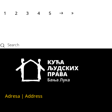
1
2
3
Next
4
Last
5
Adresa | Address
Srpska 5,
78000 Banja Luka