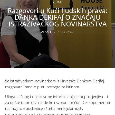
VIJESTI
Razgovori u Kući ljudskih prava:
DANKA DERIFAJ O ZNAČAJU
ISTRAŽIVAČKOG NOVINARSTVA
VESNA
15/06/2026
Sa istraživačkom novinarkom iz Hrvatske Dankom Derifaj
razgovarali smo o putu potrage za istinom.
Uloga etičnog i objektivnog informisanja je neprocjenjiva – i
za opšte dobro i za ljude koji svojom pričom žele opomenuti
na moguće posljedice i štetu neregularnosti,
nefunkcionalnosti i urušavanja sistema, kaže ona.