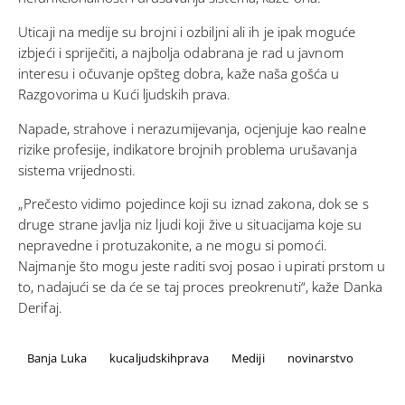
Uticaji na medije su brojni i ozbiljni ali ih je ipak moguće
izbjeći i spriječiti, a najbolja odabrana je rad u javnom
interesu i očuvanje opšteg dobra, kaže naša gošća u
Razgovorima u Kući ljudskih prava.
Napade, strahove i nerazumijevanja, ocjenjuje kao realne
rizike profesije, indikatore brojnih problema urušavanja
sistema vrijednosti.
„Prečesto vidimo pojedince koji su iznad zakona, dok se s
druge strane javlja niz ljudi koji žive u situacijama koje su
nepravedne i protuzakonite, a ne mogu si pomoći.
Najmanje što mogu jeste raditi svoj posao i upirati prstom u
to, nadajući se da će se taj proces preokrenuti“, kaže Danka
Derifaj.
Banja Luka
kucaljudskihprava
Mediji
novinarstvo