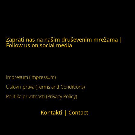
Human Rights House Chernihiv)
Kuća ljudskih prava Krim (Human Rights House Crimea)
Kuća ljudskih prava London (Human Rights House
London)
Zaprati nas na našim druševenim mrežama |
Follow us on social media
Facebook
YouTube
Impresum (Impressum)
Uslovi i prava (Terms and Conditions)
Politika privatnosti (Privacy Policy)
Kontakti | Contact
+387 (0)65 615 535
kontakt@kucaljudskihprava.org