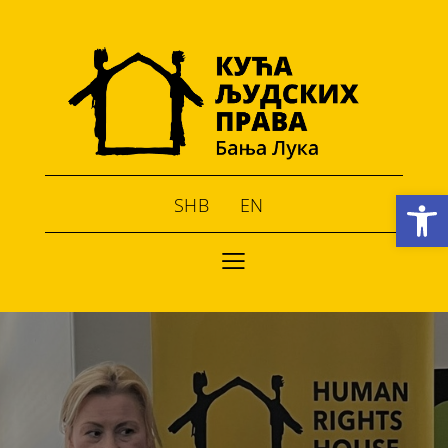
Open toolbar
SHB
EN