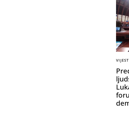
VIJEST
Pre
lju
Luk
for
dem