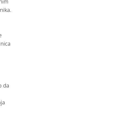
bnim
nika.
e
dnica
u
o da
nja