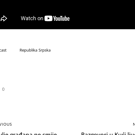
cast
Republika Srpska
0
VIOUS
vlje građana ne smije
Razgovori u Kući lju