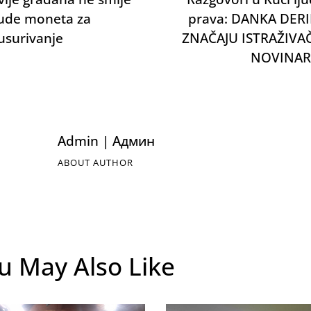
ude moneta za
prava: DANKA DERI
usurivanje
ZNAČAJU ISTRAŽIV
NOVINAR
Admin | Админ
ABOUT AUTHOR
u May Also Like