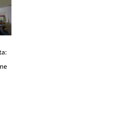
ta:
ane