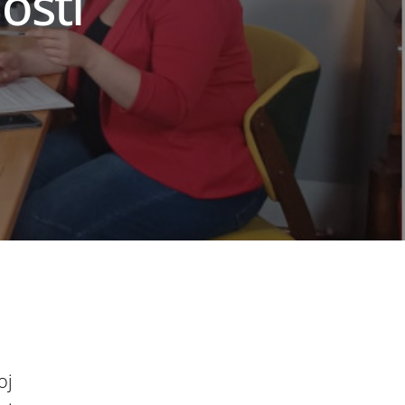
osti
o
oj