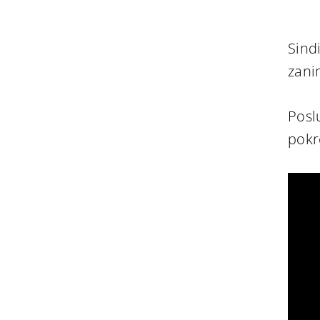
Sind
zani
Posl
pokr