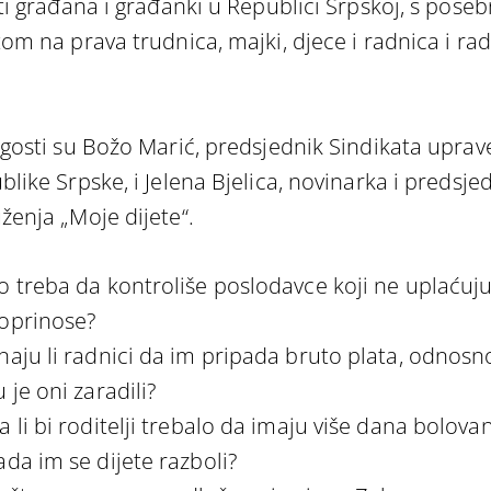
iti građana i građanki u Republici Srpskoj, s pose
tom na prava trudnica, majki, djece i radnica i rad
 gosti su Božo Marić, predsjednik Sindikata uprav
like Srpske, i Jelena Bjelica, novinarka i predsje
ženja „Moje dijete“.
o treba da kontroliše poslodavce koji ne uplaćuj
oprinose?
naju li radnici da im pripada bruto plata, odnosn
u je oni zaradili?
a li bi roditelji trebalo da imaju više dana bolova
ada im se dijete razboli?