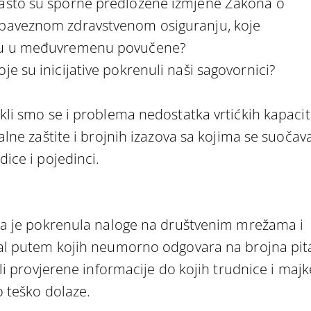
ašto su sporne predložene izmjene Zakona o
baveznom zdravstvenom osiguranju, koje
u u međuvremenu povučene?
oje su inicijative pokrenuli naši sagovornici?
kli smo se i problema nedostatka vrtićkih kapacit
alne zaštite i brojnih izazova sa kojima se suočav
dice i pojedinci.
na je pokrenula naloge na društvenim mrežama i
al putem kojih neumorno odgovara na brojna pit
eli provjerene informacije do kojih trudnice i majk
o teško dolaze.