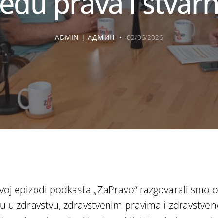
eđu prava i stvarn
ADMIN | АДМИН
02/06/2026
voj epizodi podkasta „ZaPravo“ razgovarali smo 
ju u zdravstvu, zdravstvenim pravima i zdravstven