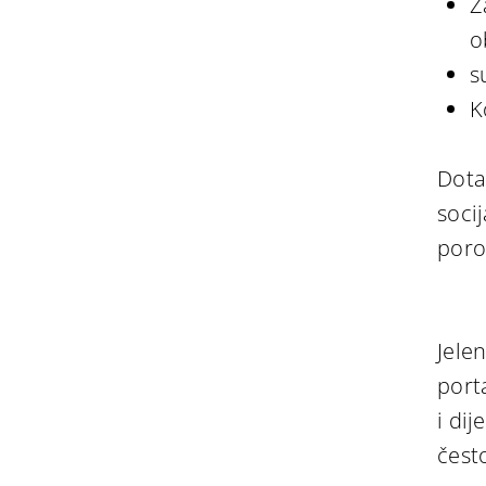
Z
o
s
K
Dota
socij
poro
Jele
port
i dij
čest