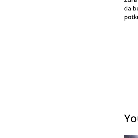
da b
potk
Yo