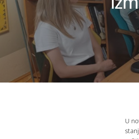
izm
U no
stan