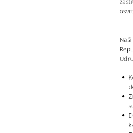
zašt
osvr
Naši
Repub
Udru
K
d
Z
s
D
k