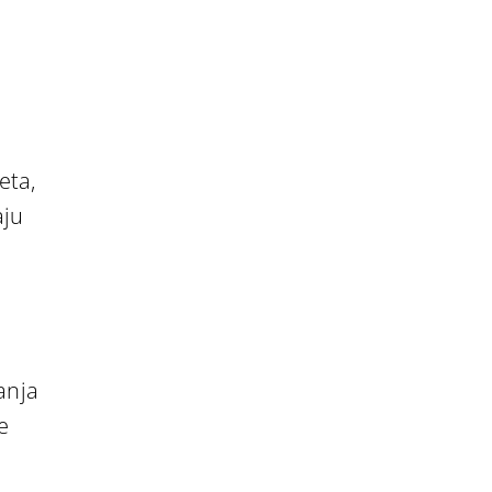
eta,
aju
anja
e