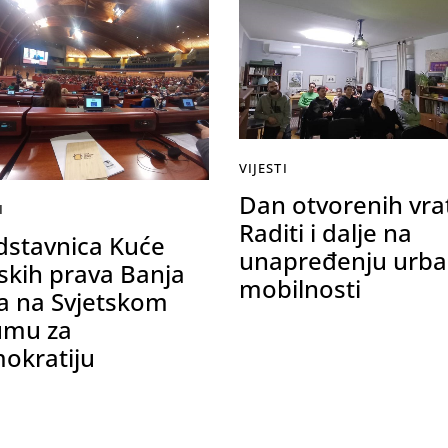
VIJESTI
Dan otvorenih vra
I
Raditi i dalje na
dstavnica Kuće
unapređenju urb
dskih prava Banja
mobilnosti
a na Svjetskom
umu za
okratiju