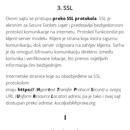
3. SSL
Ovom sajtu se pristupa
preko SSL protokola
. SSL je
akronim za
Secure Sockets Layer
i predstavlja bezbjedonosni
protokol komunikacije na internetu. Protokol funkcioniše po
klijent-server modelu. Klijent je strana koja inicira sigurnu
komunikaciju, dok server odgovara na zahtjev klijenta. Svrha
je da omogući šifrovanu komunikaciju direktno između
korisnika i verifikovane lokacije, što prenos osjetljivih
informacija čini bezbjednijim.
Internetske stranice koje su obezbjeđene sa SSL
protokolom
imaju
https://
(
H
yper
t
ext
T
ransfer
P
rotocol
S
ecure)
u svojoj
URL
(
U
niform
R
esource
L
ocator)
adresi, pa je tako i ovaj sajt
dostupan preko adrese:
kucaljudskihprava.org
.
I