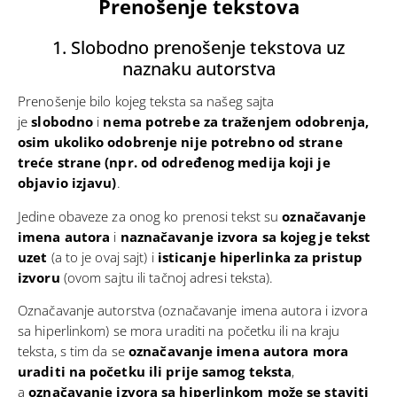
Prenošenje tekstova
1. Slobodno prenošenje tekstova uz
naznaku autorstva
Prenošenje bilo kojeg teksta sa našeg sajta
je
slobodno
i
nema potrebe za traženjem odobrenja,
osim ukoliko odobrenje nije potrebno od strane
treće strane (npr. od određenog medija koji je
objavio izjavu)
.
Jedine obaveze za onog ko prenosi tekst su
označavanje
imena autora
i
naznačavanje izvora sa kojeg je tekst
uzet
(a to je ovaj sajt) i
isticanje hiperlinka za pristup
izvoru
(ovom sajtu ili tačnoj adresi teksta).
Označavanje autorstva (označavanje imena autora i izvora
sa hiperlinkom) se mora uraditi na početku ili na kraju
teksta, s tim da se
označavanje imena autora mora
uraditi na početku ili prije samog teksta
,
a
označavanje izvora sa hiperlinkom može se staviti