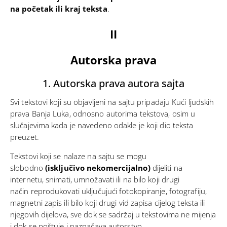
na početak ili kraj teksta
.
II
Autorska prava
1. Autorska prava autora sajta
Svi tekstovi koji su objavljeni na sajtu pripadaju Kući ljudskih
prava Banja Luka, odnosno autorima tekstova, osim u
slučajevima kada je navedeno odakle je koji dio teksta
preuzet.
Tekstovi koji se nalaze na sajtu se mogu
slobodno
(isključivo nekomercijalno)
dijeliti na
internetu, snimati, umnožavati ili na bilo koji drugi
način reprodukovati uključujući fotokopiranje, fotografiju,
magnetni zapis ili bilo koji drugi vid zapisa cijelog teksta ili
njegovih dijelova, sve dok se sadržaj u tekstovima ne mijenja
i dok se poštuje i naznačava autorstvo.