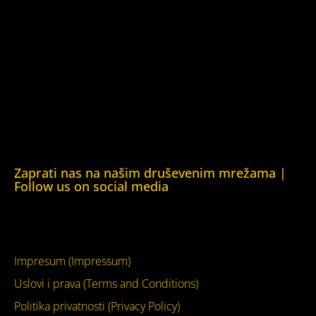
Kuća ljudskih prava Oslo (Human Rights House Oslo)
Helsinška fondacija za ljudska prava (Helsinki Foundation
for Human Rights)
Obrazovna Kuća ljudskih prava Chernihiv (Educational
Human Rights House Chernihiv)
Kuća ljudskih prava Krim (Human Rights House Crimea)
Kuća ljudskih prava London (Human Rights House
London)
Zaprati nas na našim druševenim mrežama |
Follow us on social media
Facebook
YouTube
Impresum (Impressum)
Uslovi i prava (Terms and Conditions)
Politika privatnosti (Privacy Policy)