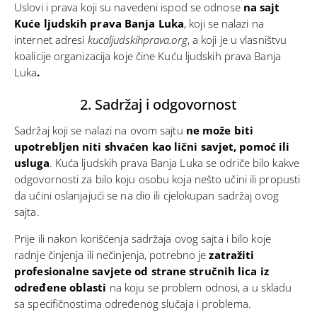
Uslovi i prava koji su navedeni ispod se odnose
na sajt
Kuće ljudskih prava Banja Luka
, koji se nalazi na
internet adresi
kucaljudskihprava.org
, a koji je u vlasništvu
koalicije organizacija koje čine
Kuću ljudskih prava Banja
Luka
.
2. Sadržaj i odgovornost
Sadržaj koji se nalazi na ovom sajtu
ne može biti
upotrebljen niti shvaćen kao lični savjet, pomoć ili
usluga
. Kuća ljudskih prava Banja Luka se odriče bilo kakve
odgovornosti za bilo koju osobu koja nešto učini ili propusti
da učini oslanjajući se na dio ili cjelokupan sadržaj ovog
sajta.
Prije ili nakon korišćenja sadržaja ovog sajta i bilo koje
radnje činjenja ili nečinjenja, potrebno je
zatražiti
profesionalne savjete od strane stručnih lica iz
određene oblasti
na koju se problem odnosi, a u skladu
sa specifičnostima određenog slučaja i problema.