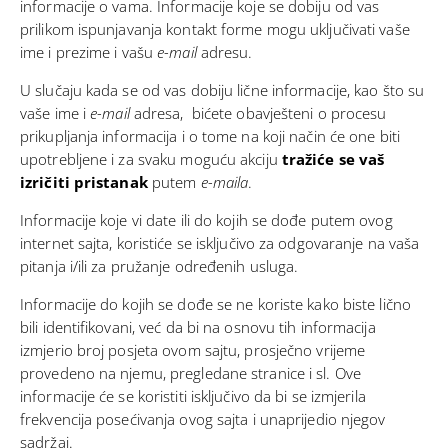
informacije o vama. Informacije koje se dobiju od vas
prilikom ispunjavanja kontakt forme mogu uključivati vaše
ime i prezime i vašu
e-mail
adresu.
U slučaju kada se od vas dobiju lične informacije, kao što su
vaše ime i
e-mail
adresa, bićete obavješteni o procesu
prikupljanja informacija i o tome na koji način će one biti
upotrebljene i za svaku moguću akciju
tražiće se vaš
izričiti pristanak
putem
e-maila
.
Informacije koje vi date ili do kojih se dođe putem ovog
internet sajta, koristiće se isključivo za odgovaranje na vaša
pitanja i/ili za pružanje određenih usluga.
Informacije do kojih se dođe se ne koriste kako biste lično
bili identifikovani, već da bi na osnovu tih informacija
izmjerio broj posjeta ovom sajtu, prosječno vrijeme
provedeno na njemu, pregledane stranice i sl. Ove
informacije će se koristiti isključivo da bi se izmjerila
frekvencija posećivanja ovog sajta i unaprijedio njegov
sadržaj.