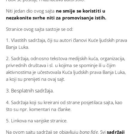
Niti jedan dio ovog sajta
ne smije se koristiti u
nezakonite svrhe niti za promovisanje istih.
Stranice ovog sajta sastoje se od:
1. Vlastitih sadržaja, čiji su autori članovi Kuće ljudskih prava
Banja Luka.
2. Sadržaja, odnosno tekstova medijskih kuća, organizacija,
privrednih društava i sl. u kojima se spominje ili u čijim
aktivnostima je učestvovala Kuća ljudskih prava Banja Luka,
a koji su prenijeti na ovaj sajt.
3. Besplatnih sadržaja.
4. Sadržaja koji su kreirani od strane posjetilaca sajta, kao
što su npr. komentari na članke.
5. Linkova na vanjske stranice.
Na ovom sajtu sadržaji se objavljuju
bona fide
. Svi
sadržaji