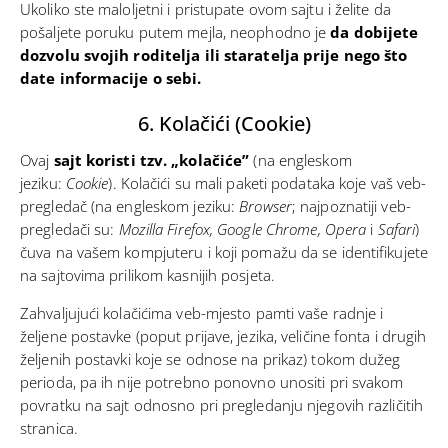
Ukoliko ste maloljetni i pristupate ovom sajtu i želite da
pošaljete poruku putem mejla, neophodno je
da dobijete
dozvolu svojih roditelja ili staratelja prije nego što
date informacije o sebi.
6. Kolačići (Cookie)
Ovaj
sajt koristi tzv. „kolačiće”
(na engleskom
jeziku:
Cookie
). Kolačići su mali paketi podataka koje vaš veb-
pregledač (na engleskom jeziku:
Browser
; najpoznatiji veb-
pregledači su:
Mozilla Firefox, Google Chrome, Opera
i
Safari
)
čuva na vašem kompjuteru i koji pomažu da se identifikujete
na sajtovima prilikom kasnijih posjeta.
Zahvaljujući kolačićima veb-mjesto pamti vaše radnje i
željene postavke (poput prijave, jezika, veličine fonta i drugih
željenih postavki koje se odnose na prikaz) tokom dužeg
perioda, pa ih nije potrebno ponovno unositi pri svakom
povratku na sajt odnosno pri pregledanju njegovih različitih
stranica.