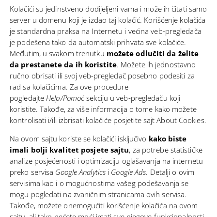
Kolačići su jedinstveno dodijeljeni vama i može ih čitati samo
server u domenu koji je izdao taj kolačić. Korišćenje kolačića
je standardna praksa na Internetu i većina veb-pregledača
je podešena tako da automatski prihvata sve kolačiće.
Međutim, u svakom trenutku
možete odlučiti da želite
da prestanete da ih koristite
. Možete ih jednostavno
ručno obrisati ili svoj veb-pregledač posebno podesiti za
rad sa kolačićima. Za ove procedure
pogledajte
Help/Pomoć
sekciju u veb-pregledaču koji
koristite. Takođe, za više informacija o tome kako možete
kontrolisati i/ili izbrisati kolačiće posjetite sajt
About Cookies.
Na ovom sajtu koriste se kolačići isključivo
kako biste
imali bolji kvalitet posjete sajtu
, za potrebe statističke
analize posjećenosti i optimizaciju oglašavanja na internetu
preko servisa
Google Analytics
i
Google Ads
. Detalji o ovim
servisima kao i o mogućnostima vašeg podešavanja se
mogu pogledati na zvaničnim stranicama ovih servisa.
Takođe, možete onemogućiti korišćenje kolačića na ovom
sajtu, ali tako nećete moći imati sve njegove funkcionalnosti