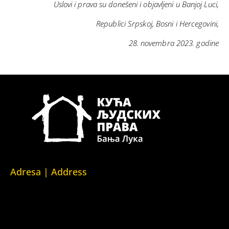
Uslovi i prava su donešeni i objavljeni u Banjoj Luci,
Republici Srpskoj, Bosni i Hercegovini,
28. novembra 2023. godine
Adresa | Address
Srpska 5,
78000 Banja Luka
Republika Srpska/Bosna i Hercegovina