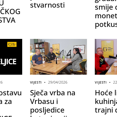
U
stvarnosti
smije
AČKOG
monet
STVA
potkus
26
29/04/2026
22
VIJESTI
VIJESTI
dostavu
Sječa vrba na
Hoće l
a za
Vrbasu i
kuhinj
posljedice
trajni