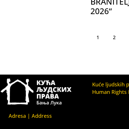
BRANITEL
2026“
1
2
Kuće ljudskih 
Human Rights
Fondacija Kuća l
(Human Rights 
Fondation)
Adresa | Address
Kuća ljudskih pr
Srpska 5,