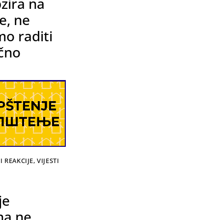
zira na
ke, ne
o raditi
ično
I REAKCIJE
,
VIJESTI
je
na ne