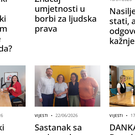
umjetnosti u
Nasilj
ki
borbi za ljudska
stati, 
om
prava
odgovo
e
kažnje
da?
26
22/06/2026
17
VIJESTI
VIJESTI
i
Sastanak sa
DANKA