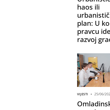
haos ili
urbanistič
plan: U k
pravcu id
razvoj gra
25/06/20
VIJESTI
Omladinsk