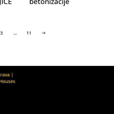
JICE
betonizacije
3
…
>
11
Kuća ljudskih prava Tbilisi (Human
prava |
Rights House Tbilisi)
 Houses
Fondacija Rafto (Rafto Foundation)
judskih prava
House
Kuća ljudskih prava Oslo (Human
Rights House Oslo)
ava Zagreb
Helsinška fondacija za ljudska