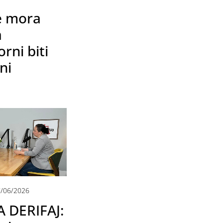
e mora
a
rni biti
ni
/06/2026
 DERIFAJ: