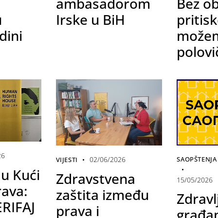
ambasadorom
Bez ob
u
Irske u BiH
pritis
dini
možem
polov
26
02/06/2026
SAOPŠTENJA 
VIJESTI
 u Kući
Zdravstvena
15/05/2026
rava:
zaštita između
Zdravl
RIFAJ
prava i
građa