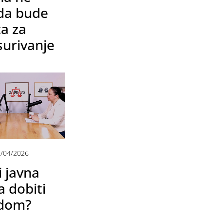
 da bude
a za
urivanje
/04/2026
i javna
a dobiti
 dom?