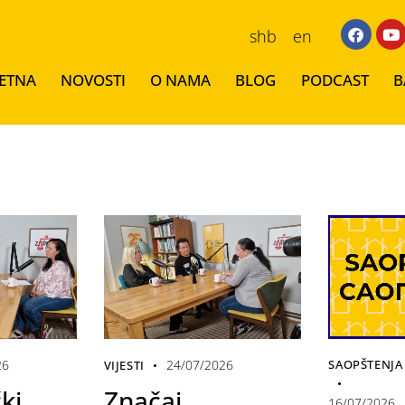
shb
en
ETNA
NOVOSTI
O NAMA
BLOG
PODCAST
B
26
24/07/2026
SAOPŠTENJA 
VIJESTI
ki
Značaj
16/07/2026