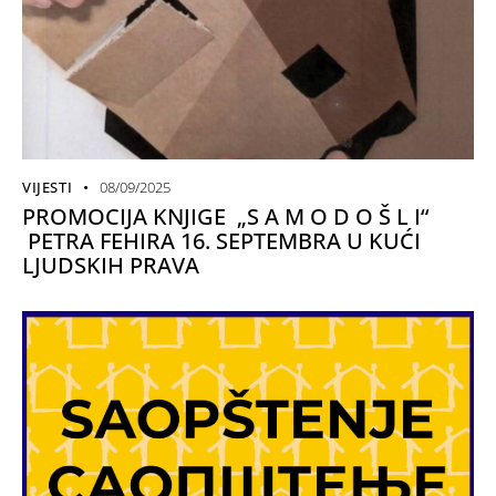
VIJESTI
08/09/2025
PROMOCIJA KNJIGE „S A M O D O Š L I“
PETRA FEHIRA 16. SEPTEMBRA U KUĆI
LJUDSKIH PRAVA