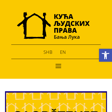
Open toolbar
SHB
EN