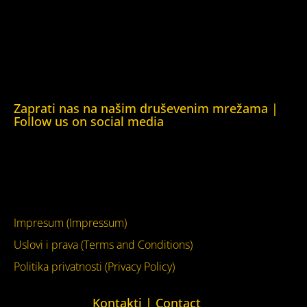
Obrazovna Kuća ljudskih prava Chernihiv (Educational
Human Rights House Chernihiv)
Kuća ljudskih prava Krim (Human Rights House Crimea)
Kuća ljudskih prava London (Human Rights House
London)
Zaprati nas na našim druševenim mrežama |
Follow us on social media
Facebook
YouTube
Impresum (Impressum)
Uslovi i prava (Terms and Conditions)
Politika privatnosti (Privacy Policy)
Kontakti | Contact