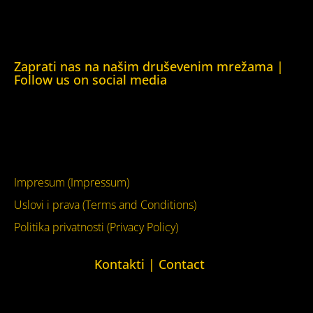
Kuća ljudskih prava London (Human Rights House
London)
Zaprati nas na našim druševenim mrežama |
Follow us on social media
Facebook
YouTube
Impresum (Impressum)
Uslovi i prava (Terms and Conditions)
Politika privatnosti (Privacy Policy)
Kontakti | Contact
+387 (0)65 615 535
kontakt@kucaljudskihprava.org