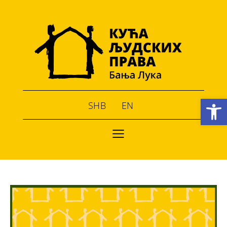
Open toolbar
SHB
EN