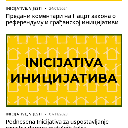
INICIJATIVE
,
VIJESTI
24/01/2024
Предани коментари на Нацрт закона о
референдуму и грађанској иницијативи
INICIJATIVE
,
VIJESTI
07/11/2023
Podnesena Inicijativa za uspostavljanje
registra donora matičnih ćelija