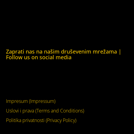
Obrazovna Kuća ljudskih prava Chernihiv (Educational
Human Rights House Chernihiv)
Kuća ljudskih prava Krim (Human Rights House Crimea)
Kuća ljudskih prava London (Human Rights House
London)
Zaprati nas na našim druševenim mrežama |
Follow us on social media
Facebook
YouTube
Impresum (Impressum)
Uslovi i prava (Terms and Conditions)
Politika privatnosti (Privacy Policy)