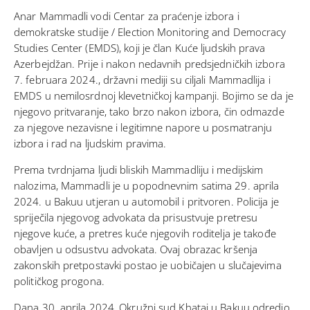
Anar Mammadli vodi Centar za praćenje izbora i
demokratske studije / Election Monitoring and Democracy
Studies Center (EMDS), koji je član Kuće ljudskih prava
Azerbejdžan. Prije i nakon nedavnih predsjedničkih izbora
7. februara 2024., državni mediji su ciljali Mammadlija i
EMDS u nemilosrdnoj klevetničkoj kampanji. Bojimo se da je
njegovo pritvaranje, tako brzo nakon izbora, čin odmazde
za njegove nezavisne i legitimne napore u posmatranju
izbora i rad na ljudskim pravima.
Prema tvrdnjama ljudi bliskih Mammadliju i medijskim
nalozima, Mammadli je u popodnevnim satima 29. aprila
2024. u Bakuu utjeran u automobil i pritvoren. Policija je
spriječila njegovog advokata da prisustvuje pretresu
njegove kuće, a pretres kuće njegovih roditelja je takođe
obavljen u odsustvu advokata. Ovaj obrazac kršenja
zakonskih pretpostavki postao je uobičajen u slučajevima
političkog progona.
Dana 30. aprila 2024, Okružni sud Khatai u Bakuu odredio