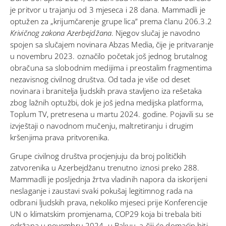
je pritvor u trajanju od 3 mjeseca i 28 dana. Mammadli je
optužen za „krijumčarenje grupe lica” prema članu 206.3.2
Krivičnog zakona Azerbejdžana
. Njegov slučaj je navodno
spojen sa slučajem novinara Abzas Media, čije je pritvaranje
u novembru 2023. označilo početak još jednog brutalnog
obračuna sa slobodnim medijima i preostalim fragmentima
nezavisnog civilnog društva. Od tada je više od deset
novinara i branitelja ljudskih prava stavljeno iza rešetaka
zbog lažnih optužbi, dok je još jedna medijska platforma,
Toplum TV, pretresena u martu 2024. godine. Pojavili su se
izvještaji o navodnom mučenju, maltretiranju i drugim
kršenjima prava pritvorenika.
Grupe civilnog društva procjenjuju da broj političkih
zatvorenika u Azerbejdžanu trenutno iznosi preko 288.
Mammadli je posljednja žrtva vladinih napora da iskorijeni
neslaganje i zaustavi svaki pokušaj legitimnog rada na
odbrani ljudskih prava, nekoliko mjeseci prije Konferencije
UN o klimatskim promjenama, COP29 koja bi trebala biti
održana u novembru 2024. u Bakuu, a čiji će domaćin biti