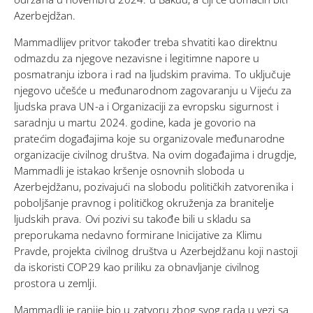
Azerbejdžan.
Mammadlijev pritvor također treba shvatiti kao direktnu
odmazdu za njegove nezavisne i legitimne napore u
posmatranju izbora i rad na ljudskim pravima. To uključuje
njegovo učešće u međunarodnom zagovaranju u Vijeću za
ljudska prava UN-a i Organizaciji za evropsku sigurnost i
saradnju u martu 2024. godine, kada je govorio na
pratećim događajima koje su organizovale međunarodne
organizacije civilnog društva. Na ovim događajima i drugdje,
Mammadli je istakao kršenje osnovnih sloboda u
Azerbejdžanu, pozivajući na slobodu političkih zatvorenika i
poboljšanje pravnog i političkog okruženja za branitelje
ljudskih prava. Ovi pozivi su takođe bili u skladu sa
preporukama nedavno formirane Inicijative za Klimu
Pravde, projekta civilnog društva u Azerbejdžanu koji nastoji
da iskoristi COP29 kao priliku za obnavljanje civilnog
prostora u zemlji.
Mammadli je ranije bio u zatvoru zbog svog rada u vezi sa