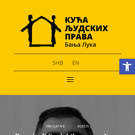
Open toolbar
SHB
EN
INICIJATIVE
VIJESTI