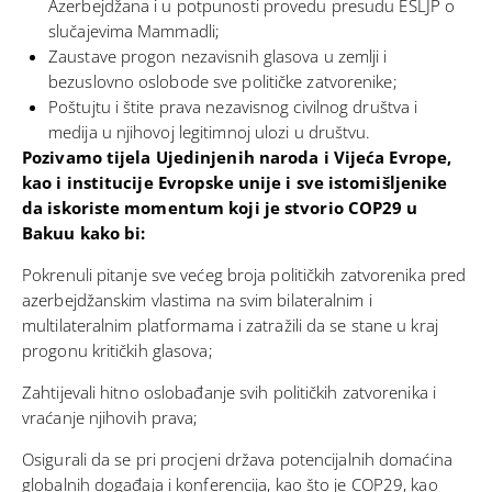
Azerbejdžana i u potpunosti provedu presudu ESLJP o
slučajevima Mammadli;
Zaustave progon nezavisnih glasova u zemlji i
bezuslovno oslobode sve političke zatvorenike;
Poštujtu i štite prava nezavisnog civilnog društva i
medija u njihovoj legitimnoj ulozi u društvu.
Pozivamo tijela Ujedinjenih naroda i Vijeća Evrope,
kao i institucije Evropske unije i sve istomišljenike
da iskoriste momentum koji je stvorio COP29 u
Bakuu kako bi:
Pokrenuli pitanje sve većeg broja političkih zatvorenika pred
azerbejdžanskim vlastima na svim bilateralnim i
multilateralnim platformama i zatražili da se stane u kraj
progonu kritičkih glasova;
Zahtijevali hitno oslobađanje svih političkih zatvorenika i
vraćanje njihovih prava;
Osigurali da se pri procjeni država potencijalnih domaćina
globalnih događaja i konferencija, kao što je COP29, kao