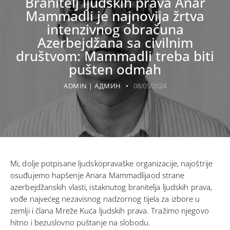
Branitelj ljudskih prava Anar
Mammadli je najnovija žrtva
intenzivnog obračuna
Azerbejdžana sa civilnim
društvom: Mammadli treba biti
pušten odmah
ADMIN | АДМИН
08/05/2024
Mi, dolje potpisane ljudskopravaške organizacije, najoštrije
osuđujemo hapšenje Anara Mammadlijaod strane
azerbejdžanskih vlasti, istaknutog branitelja ljudskih prava,
vođe najvećeg nezavisnog nadzornog tijela za izbore u
zemlji i člana Mreže Kuća ljudskih prava. Tražimo njegovo
hitno i bezuslovno puštanje na slobodu.