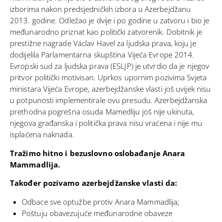
izborima nakon predsjedničkih izbora u Azerbejdžanu
2013. godine. Odležao je dvije i po godine u zatvoru i bio je
međunarodno priznat kao politički zatvorenik. Dobitnik je
prestižne nagrade Václav Havel za ljudska prava, koju je
dodijelila Parlamentarna skupština Vijeća Evrope 2014.
Evropski sud za ljudska prava (ESLJP) je utvrdio da je njegov
pritvor politički motivisan. Uprkos upornim pozivima Svjeta
ministara Vijeća Evrope, azerbejdžanske vlasti još uvijek nisu
u potpunosti implementirale ovu presudu. Azerbejdžanska
prethodna pogrešna osuda Mamedliju još nije ukinuta,
njegova građanska i politička prava nisu vraćena i nije mu
isplaćena naknada.
Tražimo hitno i bezuslovno oslobađanje Anara
Mammadlija.
Također pozivamo azerbejdžanske vlasti da:
Odbace sve optužbe protiv Anara Mammadlija;
Poštuju obavezujuće međunarodne obaveze