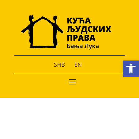
Open toolbar
SHB
EN