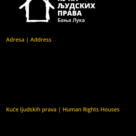
Adresa | Address
Srpska 5,
78000 Banja Luka
Republika Srpska/Bosna i Hercegovina
Srpska 5,
78000 Banja Luka
Republika Srpska/Bosnia and Herzegovina
Kuće ljudskih prava | Human Rights Houses
Fondacija Kuća ljudskih prava (Human Rights House
Fondation)
Kuća ljudskih prava Zagreb (Human Rights House Zagreb)