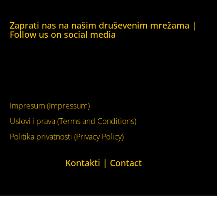
London)
Zaprati nas na našim druševenim mrežama |
Follow us on social media
Facebook
YouTube
Impresum (Impressum)
Uslovi i prava (Terms and Conditions)
Politika privatnosti (Privacy Policy)
Kontakti | Contact
+387 (0)65 615 535
kontakt@kucaljudskihprava.org
kucaljudskihprava.org