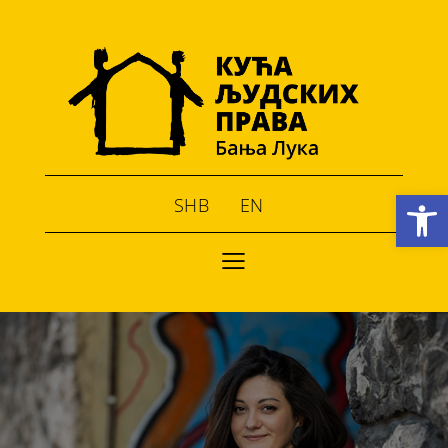
Open toolbar
SHB
EN