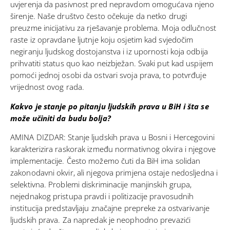
uvjerenja da pasivnost pred nepravdom omogućava njeno
širenje. Naše društvo često očekuje da netko drugi
preuzme inicijativu za rješavanje problema. Moja odlučnost
raste iz opravdane ljutnje koju osjetim kad svjedočim
negiranju ljudskog dostojanstva i iz upornosti koja odbija
prihvatiti status quo kao neizbježan. Svaki put kad uspijem
pomoći jednoj osobi da ostvari svoja prava, to potvrđuje
vrijednost ovog rada.
Kakvo je stanje po pitanju ljudskih prava u BiH i šta se
može učiniti da budu bolja?
AMINA DIZDAR: Stanje ljudskih prava u Bosni i Hercegovini
karakterizira raskorak između normativnog okvira i njegove
implementacije. Često možemo čuti da BiH ima solidan
zakonodavni okvir, ali njegova primjena ostaje nedosljedna i
selektivna. Problemi diskriminacije manjinskih grupa,
nejednakog pristupa pravdi i politizacije pravosudnih
institucija predstavljaju značajne prepreke za ostvarivanje
ljudskih prava. Za napredak je neophodno prevazići