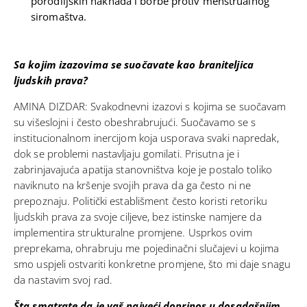
porodiljskih naknada i borbe protiv menstrualnog
siromaštva.
Sa kojim izazovima se suočavate kao braniteljica
ljudskih prava?
AMINA DIZDAR: Svakodnevni izazovi s kojima se suočavam
su višeslojni i često obeshrabrujući. Suočavamo se s
institucionalnom inercijom koja usporava svaki napredak,
dok se problemi nastavljaju gomilati. Prisutna je i
zabrinjavajuća apatija stanovništva koje je postalo toliko
naviknuto na kršenje svojih prava da ga često ni ne
prepoznaju. Politički establišment često koristi retoriku
ljudskih prava za svoje ciljeve, bez istinske namjere da
implementira strukturalne promjene. Usprkos ovim
preprekama, ohrabruju me pojedinačni slučajevi u kojima
smo uspjeli ostvariti konkretne promjene, što mi daje snagu
da nastavim svoj rad.
Šta smatrate da je vaš najveći doprinos u dosadašnjim