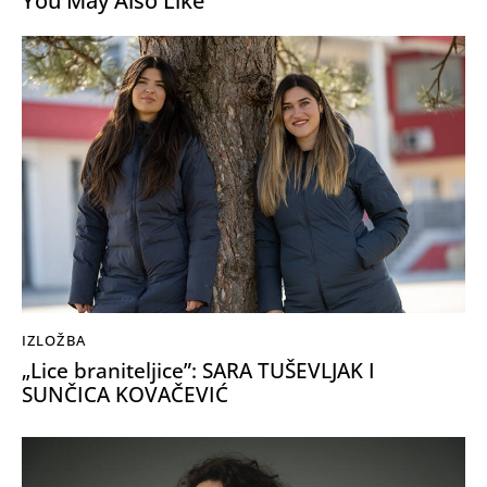
You May Also Like
IZLOŽBA
„Lice braniteljice”: SARA TUŠEVLJAK I
SUNČICA KOVAČEVIĆ