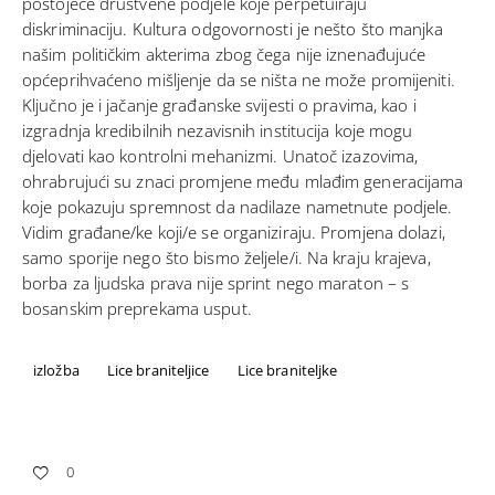
postojeće društvene podjele koje perpetuiraju
diskriminaciju. Kultura odgovornosti je nešto što manjka
našim političkim akterima zbog čega nije iznenađujuće
općeprihvaćeno mišljenje da se ništa ne može promijeniti.
Ključno je i jačanje građanske svijesti o pravima, kao i
izgradnja kredibilnih nezavisnih institucija koje mogu
djelovati kao kontrolni mehanizmi. Unatoč izazovima,
ohrabrujući su znaci promjene među mlađim generacijama
koje pokazuju spremnost da nadilaze nametnute podjele.
Vidim građane/ke koji/e se organiziraju. Promjena dolazi,
samo sporije nego što bismo željele/i. Na kraju krajeva,
borba za ljudska prava nije sprint nego maraton – s
bosanskim preprekama usput.
izložba
Lice braniteljice
Lice braniteljke
0