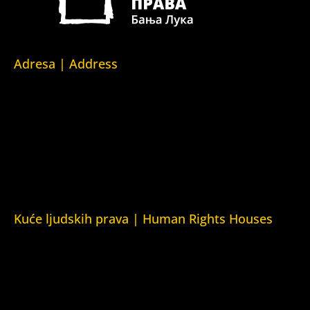
Adresa | Address
Srpska 5,
78000 Banja Luka
Republika Srpska/Bosna i Hercegovina
Srpska 5,
78000 Banja Luka
Republika Srpska/Bosnia and Herzegovina
Kuće ljudskih prava | Human Rights Houses
Fondacija Kuća ljudskih prava (Human Rights House
Fondation)
Kuća ljudskih prava Zagreb (Human Rights House Zagreb)
Kuća ljudskih prava Beograd (Human Rights House
Belgrade)