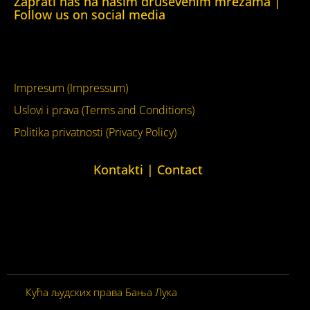
Zaprati nas na našim druševenim mrežama |
Follow us on social media
Facebook
YouTube
Impresum (Impressum)
Uslovi i prava (Terms and Conditions)
Politika privatnosti (Privacy Policy)
Kontakti | Contact
+387 (0)65 615 535
kontakt@kucaljudskihprava.org
kucaljudskihprava.org
Кућа људских права Бања Лука
© 2026. Сва права
задржана.