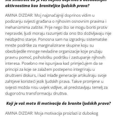
aktivnostima kao braniteljice ljudskih prava?
AMINA DIZDAR: Moj najznačajniji doprinos vidim u
podizanju svijesti građana o njihovim osnovnim pravima i
mehanizmima zaštite. Prije nego što se mogu boriti protiv
nepravde, ljudi moraju razumjeti da ono što doživljavaju nije
neizbježno stanje. Ponosna sam na izgradnju sistematske
mreže podrške za marginalizirane skupine koju su
obezbijedile mnoge nevladine organizacije koje pružaju
pravnu pomoć, psihološku podršku i zastupanje njihovih
interesa. Posebno me ispunjava kad primjećujem da se
principi za koje se zalažem postepeno integriraju u
društveni diskurs, i kad mlađe generacije artikuliraju svoje
zahtjeve koristeći jezik ljudskih prava. Takve promjene u
svijesti možda nisu uvijek vidljive, ali predstavljaju temelj za
dugoročnu transformaciju društva.
Koji je vaš moto ili motivacija da branite ljudskih prava?
AMINA DIZDAR: Moja motivacija proizlazi iz dubokog