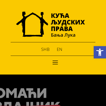
Open toolbar
SHB
EN