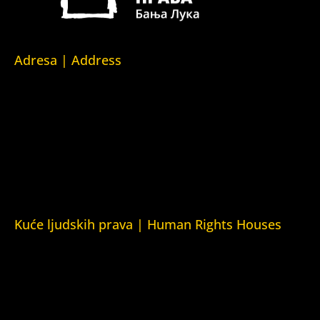
Adresa | Address
Srpska 5,
78000 Banja Luka
Republika Srpska/Bosna i Hercegovina
Srpska 5,
78000 Banja Luka
Republika Srpska/Bosnia and Herzegovina
Kuće ljudskih prava | Human Rights Houses
Fondacija Kuća ljudskih prava (Human Rights House
Fondation)
Kuća ljudskih prava Zagreb (Human Rights House Zagreb)
Kuća ljudskih prava Beograd (Human Rights House
Belgrade)