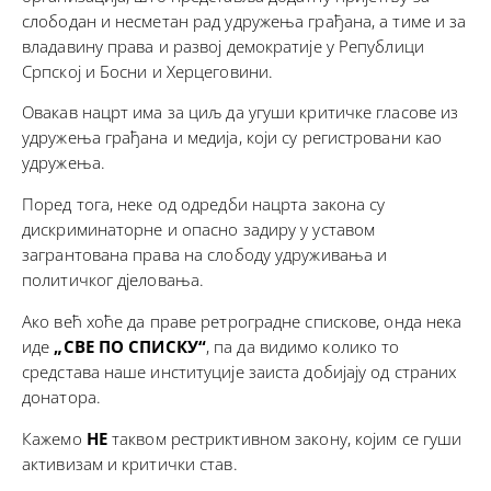
слободан и несметан рад удружења грађана, а тиме и за
владавину права и развој демократије у Републици
Српској и Босни и Херцеговини.
Овакав нацрт има за циљ да угуши критичке гласове из
удружења грађана и медија, који су регистровани као
удружења.
Поред тога, неке од одредби нацрта закона су
дискриминаторне и опасно задиру у уставом
загрантована права на слободу удруживања и
политичког дjеловања.
Ако већ хоће да праве ретроградне спискове, онда нека
иде
„СВЕ ПО СПИСКУ“
, па да видимо колико то
средстава наше институције заиста добијају од страних
донатора.
Кажемо
НЕ
таквом рестриктивном закону, којим се гуши
активизам и критички став.