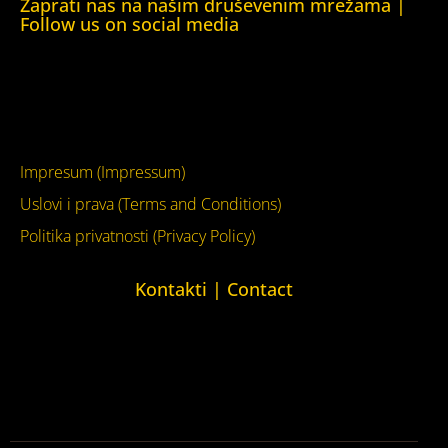
Zaprati nas na našim druševenim mrežama |
Follow us on social media
Facebook
YouTube
Impresum (Impressum)
Uslovi i prava (Terms and Conditions)
Politika privatnosti (Privacy Policy)
Kontakti | Contact
+387 (0)65 615 535
kontakt@kucaljudskihprava.org
kucaljudskihprava.org