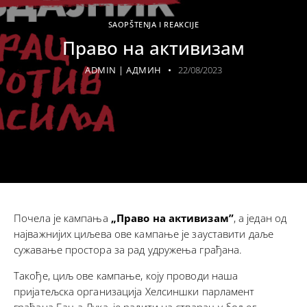
SAOPŠTENJA I REAKCIJE
Право на активизам
ADMIN | АДМИН
22/08/2023
Почела је кампања
„Право на активизам”
, а један од
најважнијих циљева ове кампање је зауставити даље
сужавање простора за рад удружења грађана.
Такође, циљ ове кампање, коју проводи наша
пријатељска организација Хелсиншки парламент
грађана Бања Лука, је радити на стварању бољег