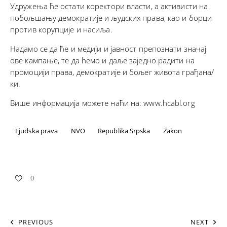
Удружења ће остати коректори власти, а активисти на
побољшању демократије и људских права, као и борци
против корупције и насиља.
Надамо се да ће и медији и јавност препознати значај
ове кампање, те да ћемо и даље заједно радити на
промоцији права, демократије и бољег живота грађана/
ки.
Више информација можете наћи на:
www.hcabl.org
Ljudska prava
NVO
Republika Srpska
Zakon
0
PREVIOUS
NEXT