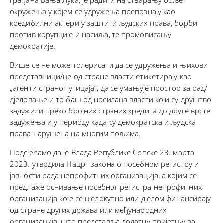
окружења у којем се удружења препознају као
кредибилни актери у заштити људских права, борби
против корупције и насиља, те промовисању
демократије.
Више се не може толерисати да се удружења и њихови
представници/це од стране власти етикетирају као
„агенти страног утицаја”, да се умањује простор за рад/
дjеловање и то баш од носилаца власти који су друштво
задужили преко бројних страних кредита до друге врсте
задужења и у периоду када су демократска и људска
права нарушена на многим пољима.
Подсјећамо да је Влада Републике Српске 23. марта
2023. утврдила Нацрт закона о посебном регистру и
јавности рада непрофитних организација, а којим се
предлаже оснивање посебног регистра непрофитних
организација које се цјелокупно или дjелом финансирају
од стране других држава или међународних
организација, што представља додатну пријетњу за