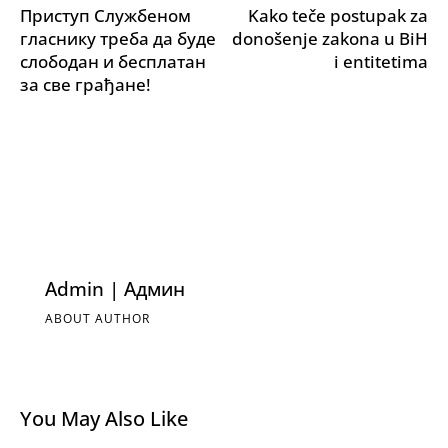
Приступ Службеном
Kako teče postupak za
гласнику треба да буде
donošenje zakona u BiH
слободан и бесплатан
i entitetima
за све грађане!
Admin | Админ
ABOUT AUTHOR
You May Also Like