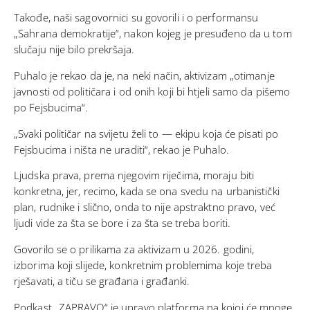
Takođe, naši sagovornici su govorili i o performansu
„Sahrana demokratije“, nakon kojeg je presuđeno da u tom
slučaju nije bilo prekršaja.
Puhalo je rekao da je, na neki način, aktivizam „otimanje
javnosti od političara i od onih koji bi htjeli samo da pišemo
po Fejsbucima“.
„Svaki političar na svijetu želi to — ekipu koja će pisati po
Fejsbucima i ništa ne uraditi“, rekao je Puhalo.
Ljudska prava, prema njegovim riječima, moraju biti
konkretna, jer, recimo, kada se ona svedu na urbanistički
plan, rudnike i slično, onda to nije apstraktno pravo, već
ljudi vide za šta se bore i za šta se treba boriti.
Govorilo se o prilikama za aktivizam u 2026. godini,
izborima koji slijede, konkretnim problemima koje treba
rješavati, a tiču se građana i građanki.
Podkast „ZAPRAVO“ je upravo platforma na kojoj će mnoge