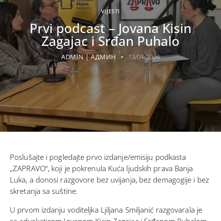
VIJESTI
Prvi podcast – Jovana Kisin
Zagajac i Srđan Puhalo
ADMIN | АДМИН
13/01/2026
Poslušajte i pogledajte prvo izdanje/emisiju podkasta
„ZAPRAVO“, koji je pokrenula Kuća ljudskih prava Banja
Luka, a donosi razgovore bez uvijanja, bez demagogije i bez
skretanja sa suštine.
U prvom izdanju voditeljka Ljiljana Smiljanić razgovarala je
sa advokaticom Jovanom Kisin Zagajac i Srđanom Puhalom,