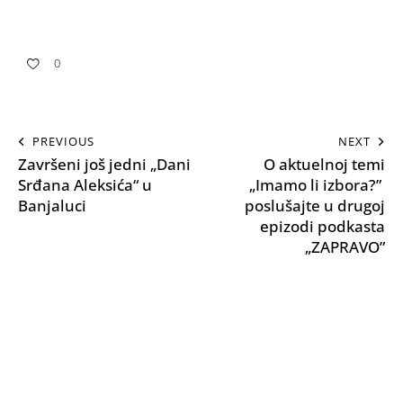
0
PREVIOUS
NEXT
Završeni još jedni „Dani
O aktuelnoj temi
Srđana Aleksića“ u
„Imamo li izbora?”
Banjaluci
poslušajte u drugoj
epizodi podkasta
„ZAPRAVO”