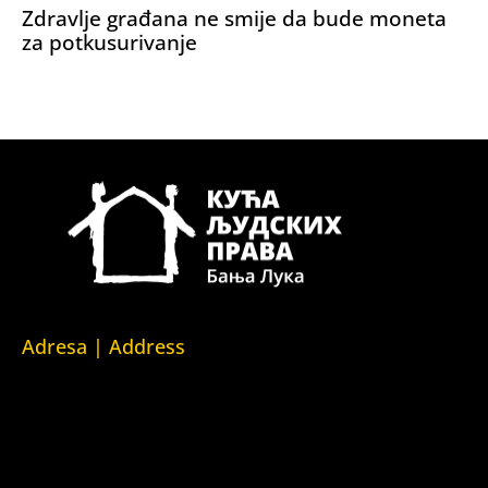
Zdravlje građana ne smije da bude moneta
za potkusurivanje
Adresa | Address
Srpska 5,
78000 Banja Luka
Republika Srpska/Bosna i Hercegovina
Srpska 5,