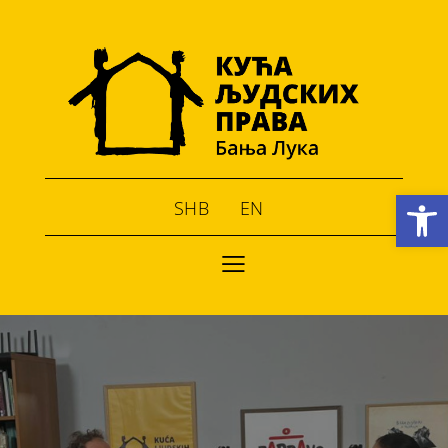
Open toolbar
SHB
EN