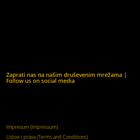
Kuća ljudskih prava Oslo (Human Rights House Oslo)
Helsinška fondacija za ljudska prava (Helsinki Foundation
for Human Rights)
Obrazovna Kuća ljudskih prava Chernihiv (Educational
Human Rights House Chernihiv)
Kuća ljudskih prava Krim (Human Rights House Crimea)
Kuća ljudskih prava London (Human Rights House
London)
Zaprati nas na našim druševenim mrežama |
Follow us on social media
Facebook
YouTube
Impresum (Impressum)
Uslovi i prava (Terms and Conditions)