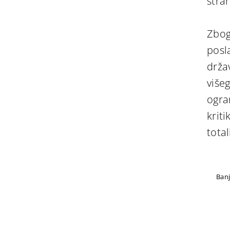
stra
Zbog
posl
drža
više
ogra
krit
tota
Banj