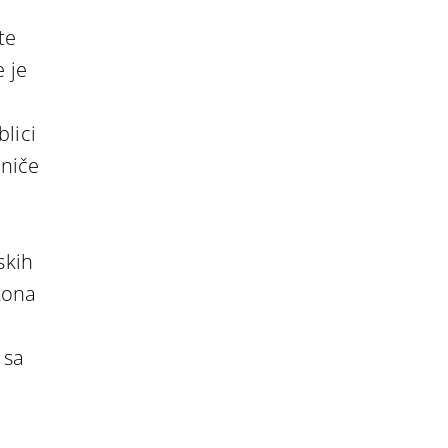
te
 je
lici
aniče
skih
kona
 sa