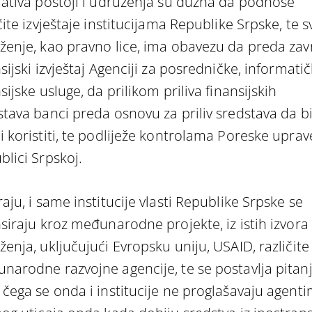
lativa postoji i udruženja su dužna da podnose
čite izvještaje institucijama Republike Srpske, te 
ženje, kao pravno lice, ima obavezu da preda zav
sijski izvještaj Agenciji za posredničke, informatič
sijske usluge, da prilikom priliva finansijskih
stava banci preda osnovu za priliv sredstava da bi
i koristiti, te podliježe kontrolama Poreske uprav
blici Srpskoj.
aju, i same institucije vlasti Republike Srpske se
nsiraju kroz međunarodne projekte, iz istih izvora 
enja, uključujući Evropsku uniju, USAID, različite
narodne razvojne agencije, te se postavlja pitan
 čega se onda i institucije ne proglašavaju agent