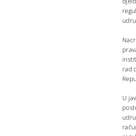
djel
regul
udru
Nacr
prav
inst
rad 
Repu
U ja
post
udru
raču