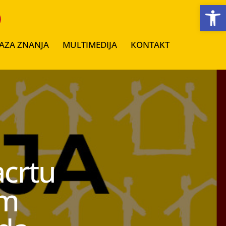
Open toolbar
AZA ZNANJA
MULTIMEDIJA
KONTAKT
acrtu
om