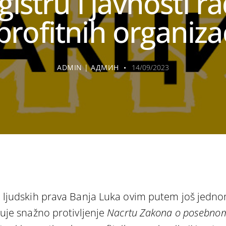
gistru i javnosti r
rofitnih organiza
ADMIN | АДМИН
14/09/2023
 ljudskih prava Banja Luka ovim putem još jedn
zuje snažno protivljenje
Nacrtu Zakona o posebno