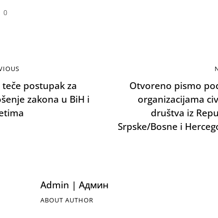
0
VIOUS
 teče postupak za
Otvoreno pismo po
šenje zakona u BiH i
organizacijama civ
tetima
društva iz Repu
Srpske/Bosne i Herceg
Admin | Админ
ABOUT AUTHOR