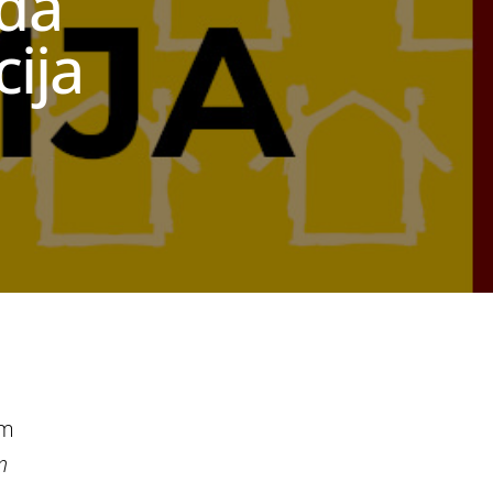
ada
cija
om
m