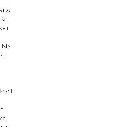
svako
ršni
ke i
 ista
e u
kao i
je
ima