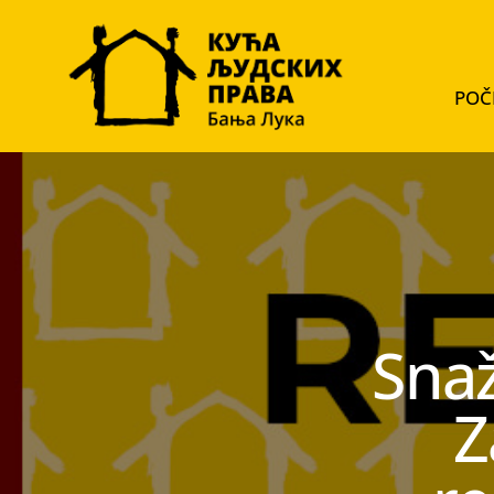
POČ
Snaž
Z