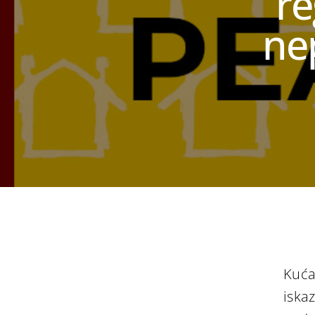
re
nep
Kuća
iska