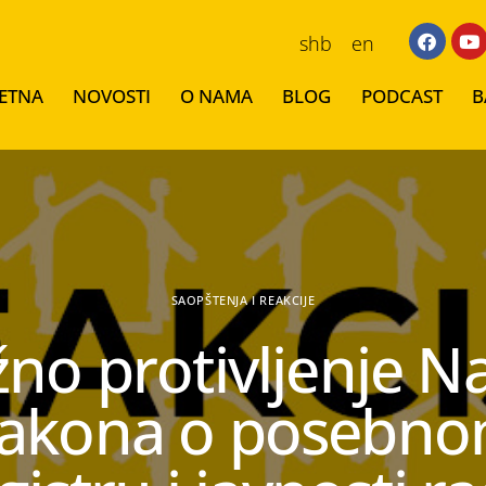
shb
en
ETNA
NOVOSTI
O NAMA
BLOG
PODCAST
B
SAOPŠTENJA I REAKCIJE
no protivljenje N
akona o posebn