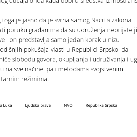
nog uticaja onda kada dobiju sredstva iz inostran
 toga je jasno da je svrha samog Nacrta zakona
ati poruku građanima da su udruženja neprijatelj
ve i on predstavlja samo jedan korak u nizu
godišnjih pokušaja vlasti u Republici Srpskoj da
niče slobodu govora, okupljanja i udruživanja i u
iku na sve načine, pa i metodama svojstvenim
litarnim režimima.
a Luka
Ljudska prava
NVO
Republika Srpska