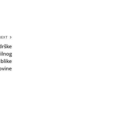
NEXT
drške
ilnog
blike
ovine