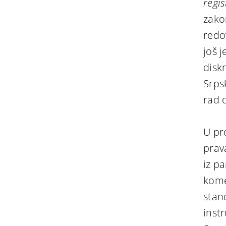
regis
zako
redo
još 
disk
Srps
rad 
U pr
prav
iz p
kome
stan
inst