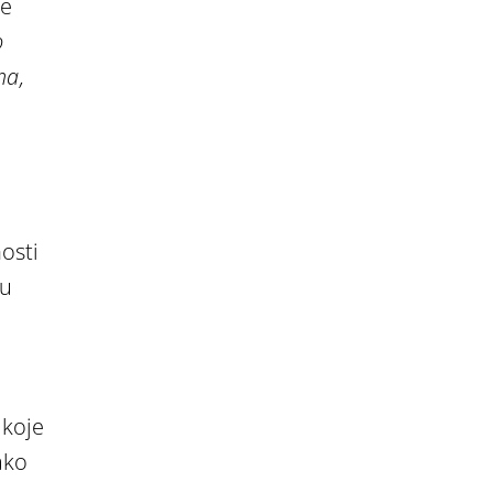
še
o
ma,
osti
su
 koje
ako