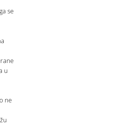
ega se
na
brane
a u
ko ne
ažu