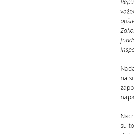
Repu
važe
opšt
Zako
fonda
insp
Nada
na s
zapo
napa
Nacr
su t