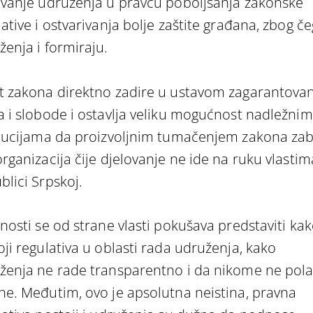
ovanje udruženja u pravcu poboljšanja zakonske
ative i ostvarivanja bolje zaštite građana, zbog č
ženja i formiraju.
t zakona direktno zadire u ustavom zagarantova
a i slobode i ostavlja veliku mogućnost nadležnim
itucijama da proizvoljnim tumačenjem zakona za
organizacija čije djelovanje ne ide na ruku vlastim
blici Srpskoj.
vnosti se od strane vlasti pokušava predstaviti ka
oji regulativa u oblasti rada udruženja, kako
ženja ne rade transparentno i da nikome ne pol
ne. Međutim, ovo je apsolutna neistina, pravna