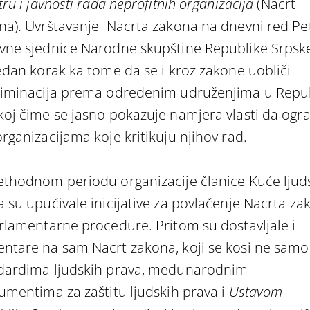
tru i javnosti rada neprofitnih organizacija
(Nacrt
na). Uvrštavanje Nacrta zakona na dnevni red Pe
vne sjednice Narodne skupštine Republike Srpske
jedan korak ka tome da se i kroz zakone uobliči
riminacija prema određenim udruženjima u Repub
koj čime se jasno pokazuje namjera vlasti da ogr
organizacijama koje kritikuju njihov rad.
ethodnom periodu organizacije članice Kuće ljud
a su upućivale inicijative za povlačenje Nacrta za
arlamentarne procedure. Pritom su dostavljale i
ntare na sam Nacrt zakona, koji se kosi ne samo
dardima ljudskih prava, međunarodnim
rumentima za zaštitu ljudskih prava i
Ustavom