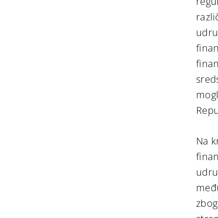
regu
razli
udru
finan
finan
sred
mogl
Repu
Na kr
fina
udruž
među
zbog