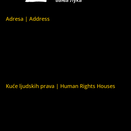
Adresa | Address
Srpska 5,
78000 Banja Luka
Republika Srpska/Bosna i Hercegovina
Srpska 5,
78000 Banja Luka
Republika Srpska/Bosnia and Herzegovina
Kuće ljudskih prava | Human Rights Houses
Fondacija Kuća ljudskih prava (Human Rights House
Fondation)
Kuća ljudskih prava Zagreb (Human Rights House Zagreb)
Kuća ljudskih prava Beograd (Human Rights House
Belgrade)