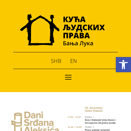
Open toolbar
SHB
EN