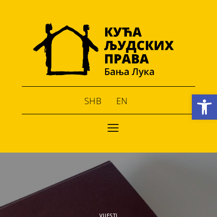
Open toolbar
SHB
EN
VIJESTI