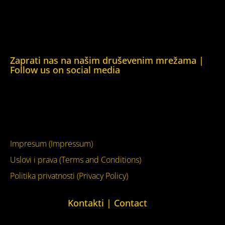
Kuća ljudskih prava Krim (Human Rights House Crimea)
Kuća ljudskih prava London (Human Rights House
London)
Zaprati nas na našim druševenim mrežama |
Follow us on social media
Facebook
YouTube
Impresum (Impressum)
Uslovi i prava (Terms and Conditions)
Politika privatnosti (Privacy Policy)
Kontakti | Contact
+387 (0)65 615 535