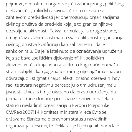
pojmovi „neprofitnih organizacija“ i zabranjenog „političkog
djelovanja“ i „političkih aktivnosti“ nisu u skladu sa
zahtjevom predvidivosti jer onemogućuju organizacijama
civilnog društva da predvide koja je to granica njihove
dozvoljene aktivnosti. Takva formulacija, s druge strane,
omogućava javnim vlastima da svaku aktivnost organizacija
civilnog društva kvalificiraju kao zabranjenu i da je
sankcioniraju. Dalje je istaknuto da označavanje udruženja
koja se bave „političkim djelovanjem“ ili „političkim
aktivnostima“, a koja finansijski ili na drugi način pomažu
strani subjekti, kao „agenata stranog utjecaja“ ima snažan
odvraćajući i stigmatizirajući efekt i znatno otežava njihov
rad, te stvara negativnu percepciju o tim udruženjima u
javnosti. U vezi s tim je ukazano da pravo udruženja da
primaju strane donacije proizlazi iz Osnovnih načela o
statusu nevladinih organizacija u Evropi i Preporuke
CM/Rec(2007)14 Komiteta ministara Vijeća Evrope
državama članicama o pravnom statusu nevladinih
organizacija u Evropi, te Deklaracije Ujedinjenih naroda o