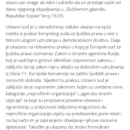
stavio van snage
ab initio
i odredio da on prestaje važiti od
dana njegovog objavljivanja u „Službenom glasniku
Republike Srpske“ broj 19/25.
Ustavni sud
je u obrazloženju odluke ukazao na opća
načela iz prakse Evropskog suda za ljudska prava u vezi s
bitnom ulogom udruženja u demokratskom društvu. Dalje
je ukazano na relevantnu praksu u kojoj je Evropski sud za
ljudska prava razmatrao Zakon o stranim agentima Rusije,
koji je sadržajno gotovo identičan osporenom zakonu, i
zaključio da taj zakon nije u skladu sa slobodom udruživanja
iz člana 11. Evropske konvencije za zaštitu ljudskih prava i
osnovnih sloboda. Slijedeći tu praksu, Ustavni sud je
zaključio da je osporenim zakonom, kojim su uvedene nove
kategorije „neprofitnih organizacija“ i „agenata stranih
utjecaja“ za koje su propisane posebne obaveze i
ograničenja, u potpunosti isključena mogućnost da
neprofitne organizacije utječu na predstavnike javne vlasti i
na taj način im je zabranjeno obavljanje njihove osnovne
djelatnosti. Također je ukazano da široko formulirani