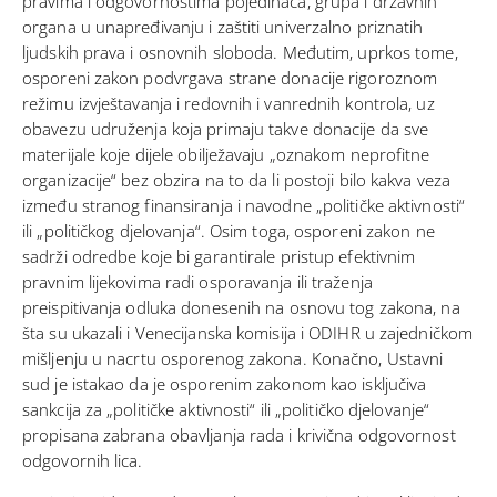
pravima i odgovornostima pojedinaca, grupa i državnih
organa u unapređivanju i zaštiti univerzalno priznatih
ljudskih prava i osnovnih sloboda. Međutim, uprkos tome,
osporeni zakon podvrgava strane donacije rigoroznom
režimu izvještavanja i redovnih i vanrednih kontrola, uz
obavezu udruženja koja primaju takve donacije da sve
materijale koje dijele obilježavaju „oznakom neprofitne
organizacije“ bez obzira na to da li postoji bilo kakva veza
između stranog finansiranja i navodne „političke aktivnosti“
ili „političkog djelovanja“. Osim toga, osporeni zakon ne
sadrži odredbe koje bi garantirale pristup efektivnim
pravnim lijekovima radi osporavanja ili traženja
preispitivanja odluka donesenih na osnovu tog zakona, na
šta su ukazali i Venecijanska komisija i ODIHR u zajedničkom
mišljenju u nacrtu osporenog zakona. Konačno, Ustavni
sud je istakao da je osporenim zakonom kao isključiva
sankcija za „političke aktivnosti“ ili „političko djelovanje“
propisana zabrana obavljanja rada i krivična odgovornost
odgovornih lica.