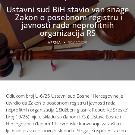
Ustavni sud BiH stavio van snage
Zakon o posebnom registru i
javnosti rada neprofitnih
organizacija RS
VESNA
30/05/2025
Odlukom broj U-6/25 Ustavni sud Bosne i Hercegovine je
utvrdio da Zakon o posebnom registru i javnosti rada
neprofitnih organizacija („Službeni glasnik Republike Srpske“
broj 19/25) nije u skladu sa članom II/3.i) Ustava Bosne i
Hercegovine i članom 11. Evropske konvencije za zaštitu
ljudskih prava i osnovnih sloboda. Stoga je osporeni zakon