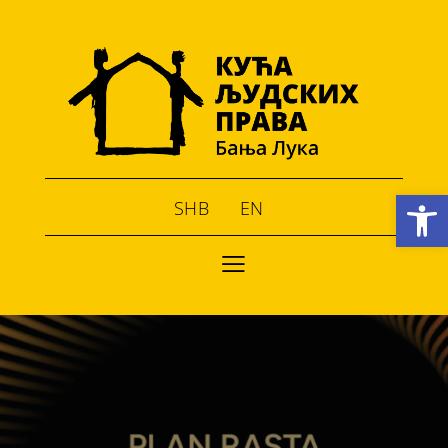
Open toolbar
SHB
EN