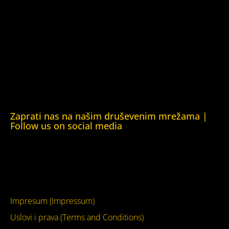
Kuća ljudskih prava Oslo (Human Rights House Oslo)
Helsinška fondacija za ljudska prava (Helsinki Foundation
for Human Rights)
Obrazovna Kuća ljudskih prava Chernihiv (Educational
Human Rights House Chernihiv)
Kuća ljudskih prava Krim (Human Rights House Crimea)
Kuća ljudskih prava London (Human Rights House
London)
Zaprati nas na našim druševenim mrežama |
Follow us on social media
Facebook
YouTube
Impresum (Impressum)
Uslovi i prava (Terms and Conditions)