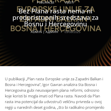
PUBLIKACIJE
VIJESTI
Bez Plana rasta nema ni
predpristupnih sredstava za
Bosnu i Hercegovinu
ADMIN | АДМИН
03/08/2025
U publikaciji „Plan rasta Evropske unije za Zapadni Balkan i
Bosna i Hercegovina”, Igor Gavran analizira šta Bosna i
Hercegovina gubi neusvajanjem plana reformi, odnosno
koje koristi bi mogla imati od Plana rasta. Navodi da Plan
rasta ima potencijal da udvostruči veličinu privreda u ovoj
regiji u narednih deset godina, „što bi radikalno promijenilo