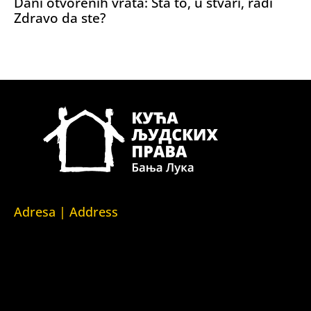
Dani otvorenih vrata: Šta to, u stvari, radi
Zdravo da ste?
Adresa | Address
Srpska 5,
78000 Banja Luka
Republika Srpska/Bosna i Hercegovina
Srpska 5,