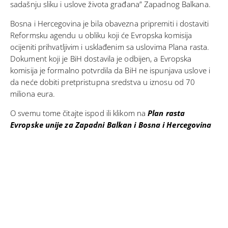
sadašnju sliku i uslove života građana” Zapadnog Balkana.
Bosna i Hercegovina je bila obavezna pripremiti i dostaviti
Reformsku agendu u obliku koji će Evropska komisija
ocijeniti prihvatljivim i usklađenim sa uslovima Plana rasta.
Dokument koji je BiH dostavila je odbijen, a Evropska
komisija je formalno potvrdila da BiH ne ispunjava uslove i
da neće dobiti pretpristupna sredstva u iznosu od 70
miliona eura.
O svemu tome čitajte ispod ili klikom na
Plan rasta
Evropske unije za Zapadni Balkan i Bosna i Hercegovina