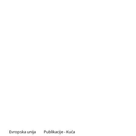
Evropska unija
Publikacije - Kuća