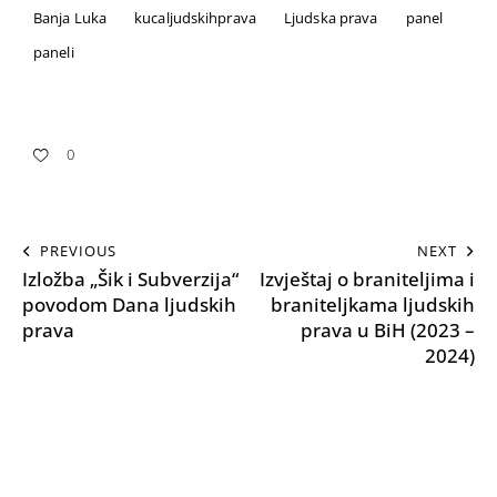
Banja Luka
kucaljudskihprava
Ljudska prava
panel
paneli
0
PREVIOUS
NEXT
Izložba „Šik i Subverzija“
Izvještaj o braniteljima i
povodom Dana ljudskih
braniteljkama ljudskih
prava
prava u BiH (2023 –
2024)