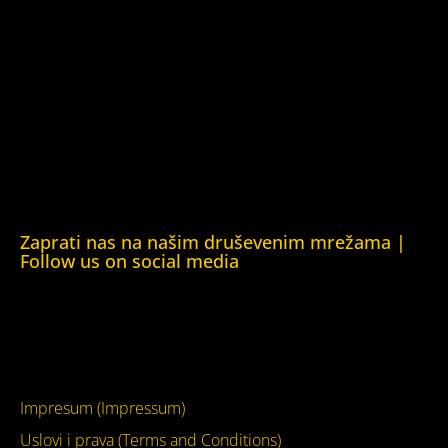
Kuća ljudskih prava Oslo (Human Rights House Oslo)
Helsinška fondacija za ljudska prava (Helsinki Foundation
for Human Rights)
Obrazovna Kuća ljudskih prava Chernihiv (Educational
Human Rights House Chernihiv)
Kuća ljudskih prava Krim (Human Rights House Crimea)
Kuća ljudskih prava London (Human Rights House
London)
Zaprati nas na našim druševenim mrežama |
Follow us on social media
Facebook
YouTube
Impresum (Impressum)
Uslovi i prava (Terms and Conditions)