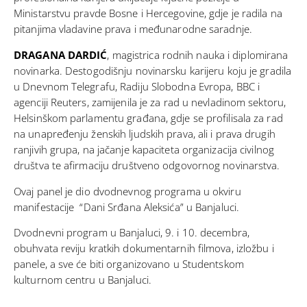
Ministarstvu pravde Bosne i Hercegovine, gdje je radila na
pitanjima vladavine prava i međunarodne saradnje.
DRAGANA DARDIĆ
, magistrica rodnih nauka i diplomirana
novinarka. Destogodišnju novinarsku karijeru koju je gradila
u Dnevnom Telegrafu, Radiju Slobodna Evropa, BBC i
agenciji Reuters, zamijenila je za rad u nevladinom sektoru,
Helsinškom parlamentu građana, gdje se profilisala za rad
na unapređenju ženskih ljudskih prava, ali i prava drugih
ranjivih grupa, na jačanje kapaciteta organizacija civilnog
društva te afirmaciju društveno odgovornog novinarstva.
Ovaj panel je dio dvodnevnog programa u okviru
manifestacije “Dani Srđana Aleksića” u Banjaluci.
Dvodnevni program u Banjaluci, 9. i 10. decembra,
obuhvata reviju kratkih dokumentarnih filmova, izložbu i
panele, a sve će biti organizovano u Studentskom
kulturnom centru u Banjaluci.