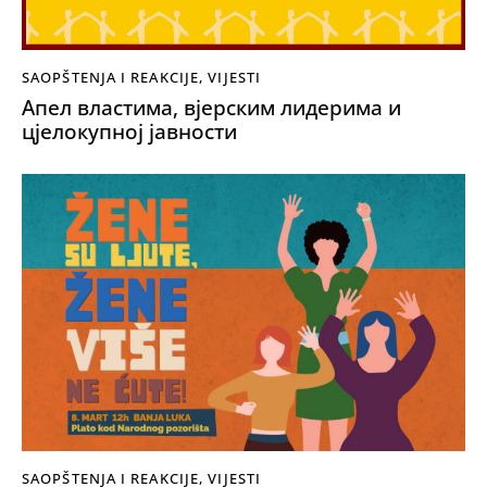
SAOPŠTENJA I REAKCIJE
,
VIJESTI
Апел властима, вјерским лидерима и
цјелокупној јавности
SAOPŠTENJA I REAKCIJE
,
VIJESTI