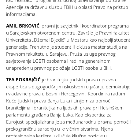
kao realizator programa stručnog usavršavanja od strane
Agencije za državnu službu FBiH u oblasti Pravo na pristup
informacijama.
AMIL BRKOVIĆ
, pravni je savjetnik i koordinator programa
u Sarajevskom otvorenom centru. Završio je Pravni fakultet
Univerziteta „Džemal Bijedić” u Mostaru kao najbolji student
generacije. Trenutno je student II ciklusa master studija na
Pravnom fakultetu u Sarajevu. Pruža usluge pravnog
savjetovanja LGBTI osobama i radi na generalnom
unapređenju pravnog položaja LGBTI osoba u BiH.
TEA POKRAJČIĆ
je braniteljka ljudskih prava i pravna
ekspertica s dugogodišnjim iskustvom u jačanju demokratije
i vladavine prava u Bosni i Hercegovini. Koordinira radom
Kuće ljudskih prava Banja Luka i Linijom za pomoć
braniteljima i braniteljkama ljudskih prava pri Helsinškom
parlamentu građana Banja Luka. Kao ekspertica za
Eurojust, specijalizirana je za međunarodnu pravnu pomoć i
prekograničnu saradnju u krivičnim stvarima. Njena
profesionalna karijera uključuje ključne pozicije u