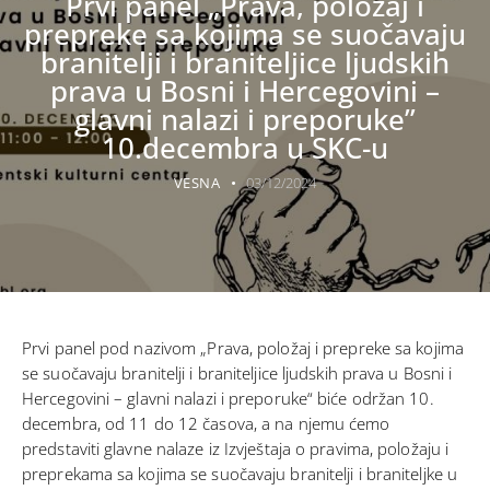
Prvi panel „Prava, položaj i
prepreke sa kojima se suočavaju
branitelji i braniteljice ljudskih
prava u Bosni i Hercegovini –
glavni nalazi i preporuke”
10.decembra u SKC-u
VESNA
03/12/2024
Prvi panel pod nazivom „Prava, položaj i prepreke sa kojima
se suočavaju branitelji i braniteljice ljudskih prava u Bosni i
Hercegovini – glavni nalazi i preporuke“ biće održan 10.
decembra, od 11 do 12 časova, a na njemu ćemo
predstaviti glavne nalaze iz Izvještaja o pravima, položaju i
preprekama sa kojima se suočavaju branitelji i braniteljke u