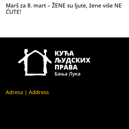
Marš za 8. mart – ŽENE su ljute, žene više NE
ĆUTE!
Adresa | Address
Srpska 5,
78000 Banja Luka
Republika Srpska/Bosna i Hercegovina
Srpska 5,