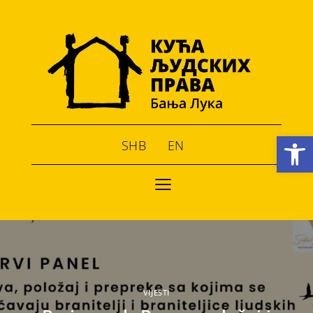
Open toolbar
SHB
EN
VIJESTI