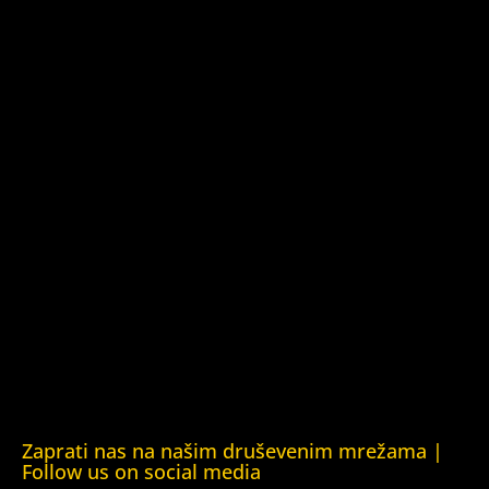
Kuća ljudskih prava Azerbejdžan (Human Rights House
Azerbaijan)
Kuća ljudskih prava Barys Zvozskau Bjelorusija (Barys
Zvozskau Belarusian Human Rights House)
Kuća ljudskih prava Tbilisi (Human Rights House Tbilisi)
Fondacija Rafto (Rafto Foundation)
Kuća ljudskih prava Oslo (Human Rights House Oslo)
Helsinška fondacija za ljudska prava (Helsinki Foundation
for Human Rights)
Obrazovna Kuća ljudskih prava Chernihiv (Educational
Human Rights House Chernihiv)
Kuća ljudskih prava Krim (Human Rights House Crimea)
Kuća ljudskih prava London (Human Rights House
London)
Zaprati nas na našim druševenim mrežama |
Follow us on social media