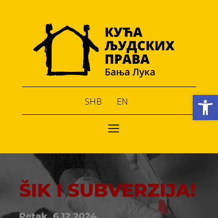
Open toolbar
SHB
EN