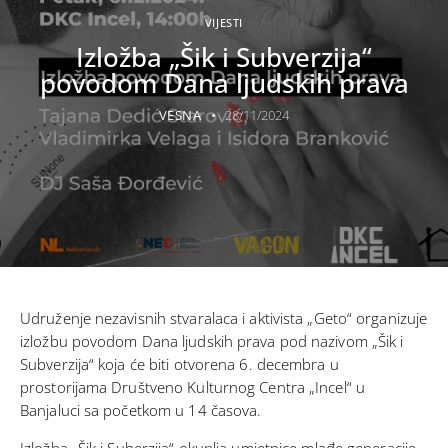
VIJESTI
Izložba „Šik i Subverzija“
povodom Dana ljudskih prava
VESNA
28/11/2024
Udruženje nezavisnih stvaralaca i aktivista „Geto“ organizuje
izložbu povodom Dana ljudskih prava pod nazivom „Šik i
Subverzija“ koja će biti otvorena 6. decembra u
prostorijama Društveno Kulturnog Centra „Incel“ u
Banjaluci sa početkom u 14 časova.
Izložba „Šik i Suberzija“ okuplja umjetnice mlađe generacije