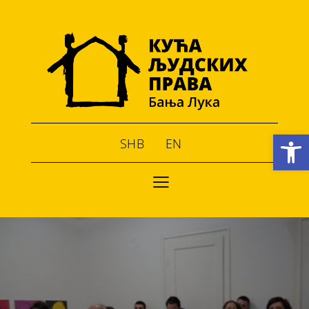
Open toolbar
SHB
EN