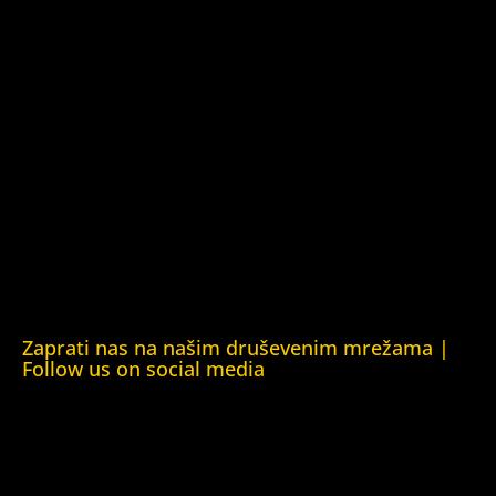
Kuća ljudskih prava Tbilisi (Human Rights House Tbilisi)
Fondacija Rafto (Rafto Foundation)
Kuća ljudskih prava Oslo (Human Rights House Oslo)
Helsinška fondacija za ljudska prava (Helsinki Foundation
for Human Rights)
Obrazovna Kuća ljudskih prava Chernihiv (Educational
Human Rights House Chernihiv)
Kuća ljudskih prava Krim (Human Rights House Crimea)
Kuća ljudskih prava London (Human Rights House
London)
Zaprati nas na našim druševenim mrežama |
Follow us on social media
Facebook
YouTube