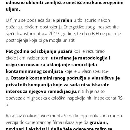
odnosno ukloniti zemljište onečišćeno kancerogenim
uljem.
U filmu se podsjeća da je
piralen
u tlo iscurio nakon
požara u bivšem postrojenju Energetike zbog nezakonite
sječe transformatora 2019. godine, te da u BiH ne postoje
postrojenja koja bi ga mogla uništiti.
Pet godina od izbijanja požara
koji je rezultirao
ekološkim incidentom
utvrđena je metodologija i
osiguran novac za uklanjanje samo dijela
kontaminiranog zemljišta
koje je u vlasništvu RS-
a.
Ostatak kontaminiranog područja u vlasništvu je
privatnih kompanija koje za sada nisu iskazale
interes za njegovu remedijaciju
, niti ih je na to
obavezala ni gradska ekološka inspekcija niti Inspektorat RS-
a.
Rasprava nakon javne montaže na kojoj je prikazana radna
verzija dokumentarnog filma ukazala je da
građani,
novinari i aktivisti i dalje žele odgovore zašto se