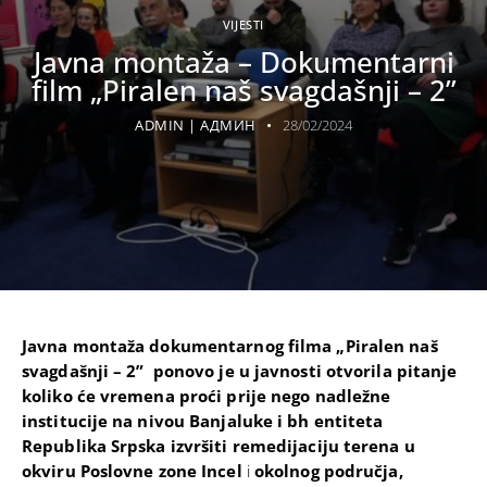
VIJESTI
Javna montaža – Dokumentarni
film „Piralen naš svagdašnji – 2”
ADMIN | АДМИН
28/02/2024
Javna montaža dokumentarnog filma „Piralen naš
svagdašnji – 2” ponovo je u javnosti otvorila pitanje
koliko će vremena proći prije nego nadležne
institucije na nivou Banjaluke i bh entiteta
Republika Srpska izvršiti remedijaciju terena u
okviru Poslovne zone Incel
i
okolnog područja,