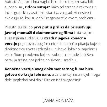
Autorice/ autori filma naglasili su da su tokom rada bili
suočeni sa
„zidom šutnje“
kako od strane direktora PZ
Incel, gradskih vlasti i ministarstva za građevinarstvo i
ekologiju RS koji su odbili razgovarati o ovom problemu.
Prisutni su bili po
prvi put u prilici da prisustvuju
javnoj montaži dokumentarnog filma
i da svojim
sugestijama sudjeluju
u izradi njegove konačne
verzije
pogotovo zbog činjenice da je riječ o pitanju koje se
direktno tiče života i zdravlja u njihovoj lokalnoj zajednici i
ekološkom problemu koje za sobom, ne bude li riješen,
ostavlja trajne posljedice po životnu sredinu.
Konačna verzija ovog dokumentarnog filma biće
gotova do kraja februara
, a za one koji nisu vidjeli mogu
dole pogledati prvi dio ” Piralen naš svagdašnji”
JAVNA MONTAŽA