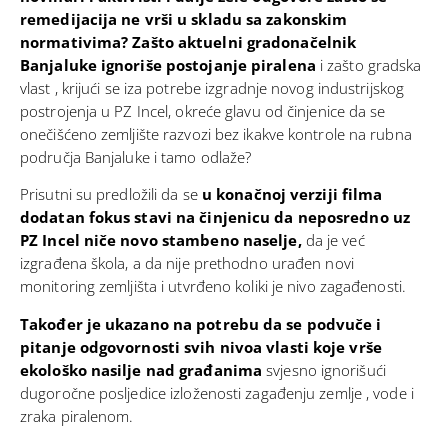
remedijacija ne vrši u skladu sa zakonskim
normativima?
Zašto aktuelni gradonačelnik
Banjaluke ignoriše postojanje piralena
i zašto gradska
vlast , krijući se iza potrebe izgradnje novog industrijskog
postrojenja u PZ Incel, okreće glavu od činjenice da se
onečišćeno zemljište razvozi bez ikakve kontrole na rubna
područja Banjaluke i tamo odlaže?
Prisutni su predložili da se
u konačnoj verziji filma
dodatan fokus stavi na činjenicu da neposredno uz
PZ Incel niče novo stambeno naselje,
da je već
izgrađena škola, a da nije prethodno urađen novi
monitoring zemljišta i utvrđeno koliki je nivo zagađenosti.
Također je ukazano na potrebu da se podvuče i
pitanje odgovornosti svih nivoa vlasti koje vrše
ekološko nasilje nad građanima
svjesno ignorišući
dugoročne posljedice izloženosti zagađenju zemlje , vode i
zraka piralenom.