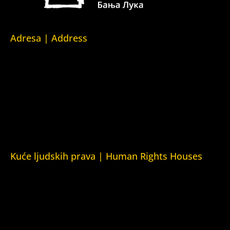
Adresa | Address
Srpska 5,
78000 Banja Luka
Republika Srpska/Bosna i Hercegovina
Srpska 5,
78000 Banja Luka
Republika Srpska/Bosnia and Herzegovina
Kuće ljudskih prava | Human Rights Houses
Fondacija Kuća ljudskih prava (Human Rights House
Fondation)
Kuća ljudskih prava Zagreb (Human Rights House Zagreb)
Kuća ljudskih prava Beograd (Human Rights House
Belgrade)