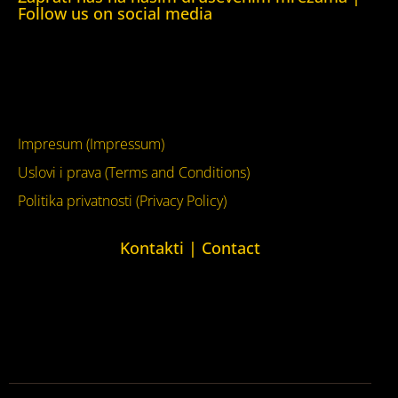
Follow us on social media
Facebook
YouTube
Impresum (Impressum)
Uslovi i prava (Terms and Conditions)
Politika privatnosti (Privacy Policy)
Kontakti | Contact
+387 (0)65 615 535
kontakt@kucaljudskihprava.org
kucaljudskihprava.org