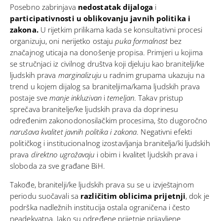
Posebno zabrinjava
nedostatak dijaloga
i
participativnosti u oblikovanju javnih politika i
zakona.
U rijetkim prilikama kada se konsultativni procesi
organizuju, oni nerijetko ostaju
puka formalnost
bez
značajnog uticaja na donošenje propisa. Primjeri u kojima
se stručnjaci iz civilnog društva koji djeluju kao branitelji/ke
ljudskih prava
marginalizuju
u radnim grupama ukazuju na
trend u kojem dijalog sa braniteljima/kama ljudskih prava
postaje sve
manje inkluzivan
i
temeljan
. Takav pristup
sprečava branitelje/ke ljudskih prava da doprinesu
određenim zakonodonosilačkim procesima, što dugoročno
narušava kvalitet javnih politika i zakona
. Negativni efekti
političkog i institucionalnog izostavljanja branitelja/ki ljudskih
prava
direktno ugrožavaju
i obim i kvalitet ljudskih prava i
sloboda za sve građane BiH.
Takođe, branitelji/ke ljudskih prava su se u izvještajnom
periodu suočavali sa
različitim oblicima prijetnji
, dok je
podrška nadležnih institucija ostala ograničena i često
neadekvatna. Iako su određene prijetnje prijavljene