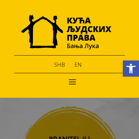
Open toolbar
SHB
EN