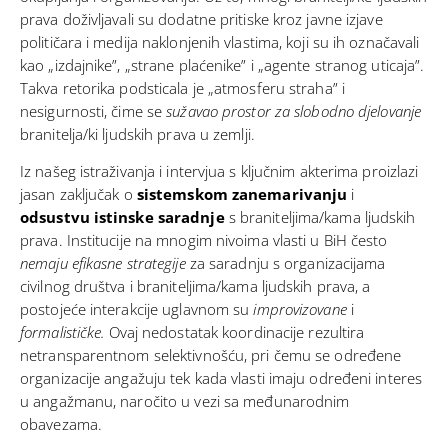
prava doživljavali su dodatne pritiske kroz javne izjave
političara i medija naklonjenih vlastima, koji su ih označavali
kao „izdajnike”, „strane plaćenike” i „agente stranog uticaja”.
Takva retorika podsticala je „atmosferu straha” i
nesigurnosti, čime se
sužavao prostor za slobodno djelovanje
branitelja/ki ljudskih prava u zemlji.
Iz našeg istraživanja i intervjua s ključnim akterima proizlazi
jasan zaključak o
sistemskom zanemarivanju
i
odsustvu istinske saradnje
s braniteljima/kama ljudskih
prava. Institucije na mnogim nivoima vlasti u BiH često
nemaju efikasne strategije
za saradnju s organizacijama
civilnog društva i braniteljima/kama ljudskih prava, a
postojeće interakcije uglavnom su
improvizovane
i
formalističke.
Ovaj nedostatak koordinacije rezultira
netransparentnom selektivnošću, pri čemu se određene
organizacije angažuju tek kada vlasti imaju određeni interes
u angažmanu, naročito u vezi sa međunarodnim
obavezama.