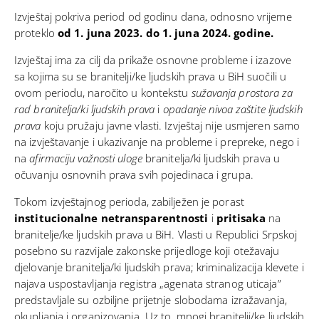
Izvještaj pokriva period od godinu dana, odnosno vrijeme
proteklo
od 1. juna 2023. do 1. juna 2024. godine.
Izvještaj ima za cilj da prikaže osnovne probleme i izazove
sa kojima su se branitelji/ke ljudskih prava u BiH suočili u
ovom periodu, naročito u kontekstu
sužavanja prostora za
rad branitelja/ki ljudskih prava
i
opadanje nivoa zaštite ljudskih
prava
koju pružaju javne vlasti. Izvještaj nije usmjeren samo
na izvještavanje i ukazivanje na probleme i prepreke, nego i
na
afirmaciju važnosti uloge
branitelja/ki ljudskih prava u
očuvanju osnovnih prava svih pojedinaca i grupa.
Tokom izvještajnog perioda, zabilježen je porast
institucionalne netransparentnosti
i
pritisaka
na
branitelje/ke ljudskih prava u BiH. Vlasti u Republici Srpskoj
posebno su razvijale zakonske prijedloge koji otežavaju
djelovanje branitelja/ki ljudskih prava; kriminalizacija klevete i
najava uspostavljanja registra „agenata stranog uticaja”
predstavljale su ozbiljne prijetnje slobodama izražavanja,
okupljanja i organizovanja. Uz to, mnogi branitelji/ke ljudskih