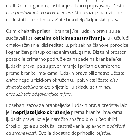
nadležnim organima, institucije u lancu prijavljivanja često
nisu preduzimale konkretne mjere
, što ukazuje na ozbiljne
nedostatke u sistemu zaštite branitelja/ki ljudskih prava.
Osim direktnih prijetnji, branitelji/ke ljudskih prava su se
suočavali i sa
ostalim oblicima zastrašivanja
, uključujući
omalovažavanje, diskreditaciju, pritisak na članove porodice
i ograničen pristup određenim uslugama. Digitalni prostor
postao je primarno područje za napade na branitelje/ke
ljudskih prava, pa su govor mržnje i prijetnje usmjerene
prema braniteljima/kama ljudskih prava bili znatno učestaliji
online
nego u fizičkom okruženju. Ipak, vlasti često
nisu
shvatale ozbiljno
takve prijetnje i u skladu sa tim
nisu
preduzimale odgovarajuće mjere
.
Poseban izazov za branitelje/ke ljudskih prava predstavljalo
je i
neprijateljsko okruženje
prema braniteljima/kama
ljudskih prava, koje je naročito snažno bilo u Republici
Srpskoj, gdje su pokušaji zastrašivanja uglavnom
podržani
od strane vlasti
. Ovo je dodatno doprinosilo
osjećaju