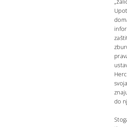
„žal
Upot
doma
info
zašt
zburu
prav
usta
Herc
svoj
znaj
do n
Stog