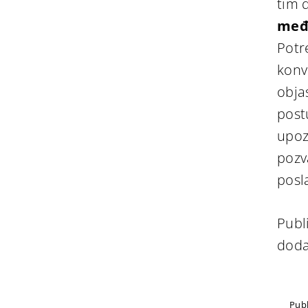
tim 
međ
Potr
konve
obja
post
upoz
pozv
posl
Publ
doda
Publ