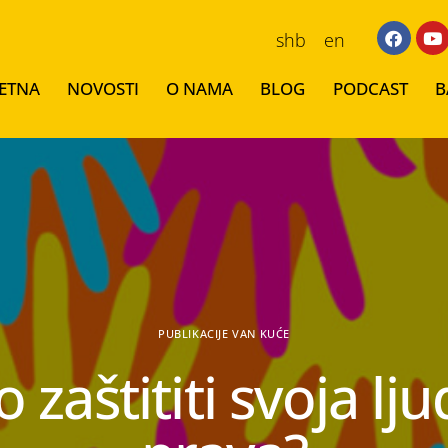
shb
en
ETNA
NOVOSTI
O NAMA
BLOG
PODCAST
B
PUBLIKACIJE VAN KUĆE
 zaštititi svoja lj