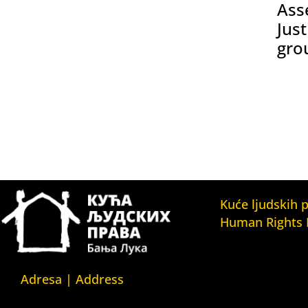
Ass
Just
gro
Kuće ljudskih 
Human Rights
Fondacija Kuća l
(Human Rights 
Fondation)
Adresa | Address
Kuća ljudskih pr