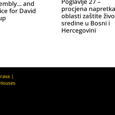
Poglavlje 27 –
embly… and
procjena napretka
ice for David
oblasti zaštite živ
up
sredine u Bosni i
Hercegovini
Kuća ljudskih prava Tbilisi (Human
prava |
Rights House Tbilisi)
 Houses
Fondacija Rafto (Rafto Foundation)
judskih prava
House
Kuća ljudskih prava Oslo (Human
Rights House Oslo)
ava Zagreb