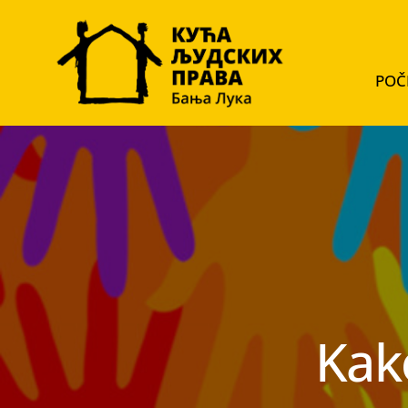
POČ
Kako