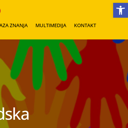
Open toolbar
AZA ZNANJA
MULTIMEDIJA
KONTAKT
udska