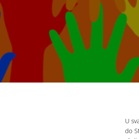
U sv
do S