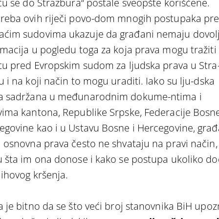
iću se do Strazbura“ postale sveopšte korišćene.
reba ovih riječi povo-dom mnogih postupaka pr
ćim sudovima ukazuje da građani nemaju dovol
rmacija u pogledu toga za koja prava mogu tražiti
itu pred Evropskim sudom za ljudska prava u Stra
 i na koji način to mogu uraditi. Iako su lju-dska
a sadržana u međunarodnim dokume-ntima i
vima kantona, Republike Srpske, Federacije Bosne
egovine kao i u Ustavu Bosne i Hercegovine, građ
a osnovna prava često ne shvataju na pravi način,
u šta im ona donose i kako se postupa ukoliko d
jihovog kršenja.
a je bitno da se što veći broj stanovnika BiH upoz