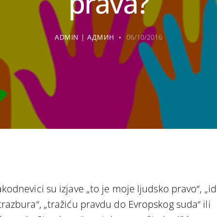
prava?
ADMIN | АДМИН
06/10/2016
akodnevici su izjave „to je moje ljudsko pravo“, „
trazbura“, „tražiću pravdu do Evropskog suda“ ili