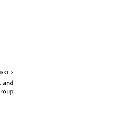
NEXT
… and
group