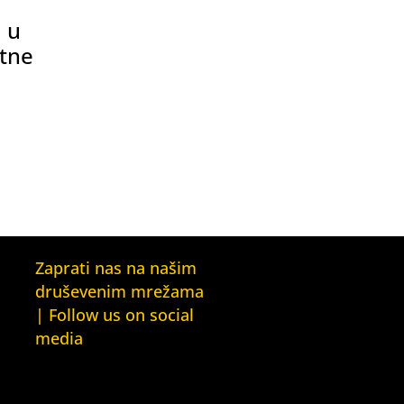
 u
otne
Zaprati nas na našim
druševenim mrežama
| Follow us on social
media
Facebook