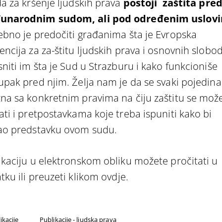
da za kršenje ljudskih prava
postoji zaštita pre
unarodnim sudom, ali pod određenim uslov
ebno je predočiti građanima šta je Evropska
ncija za za-štitu ljudskih prava i osnovnih slobod
sniti im šta je Sud u Strazburu i kako funkcioniše
upak pred njim. Želja nam je da se svaki pojedina
na sa konkretnim pravima na čiju zaštitu se mož
ati i pretpostavkama koje treba ispuniti kako bi
ao predstavku ovom sudu.
ikaciju u elektronskom obliku možete pročitati u
tku ili preuzeti klikom
ovdje
.
ikacije
Publikacije - ljudska prava