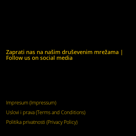
Obrazovna Kuća ljudskih prava Chernihiv (Educational
Human Rights House Chernihiv)
Kuća ljudskih prava Krim (Human Rights House Crimea)
Kuća ljudskih prava London (Human Rights House
London)
Zaprati nas na našim druševenim mrežama |
Follow us on social media
Facebook
YouTube
Impresum (Impressum)
Uslovi i prava (Terms and Conditions)
Politika privatnosti (Privacy Policy)