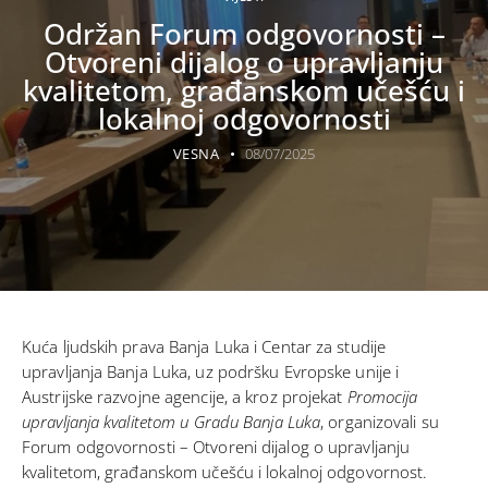
Održan Forum odgovornosti –
Otvoreni dijalog o upravljanju
kvalitetom, građanskom učešću i
lokalnoj odgovornosti
VESNA
08/07/2025
Kuća ljudskih prava Banja Luka i Centar za studije
upravljanja Banja Luka, uz podršku Evropske unije i
Austrijske razvojne agencije, a kroz projekat
Promocija
upravljanja kvalitetom u Gradu Banja Luka
, organizovali su
Forum odgovornosti – Otvoreni dijalog o upravljanju
kvalitetom, građanskom učešću i lokalnoj odgovornost.