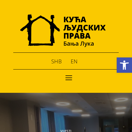
Open toolbar
SHB
EN
VIJESTI