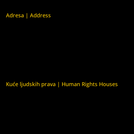
Adresa | Address
Srpska 5,
78000 Banja Luka
Republika Srpska/Bosna i Hercegovina
Srpska 5,
78000 Banja Luka
Republika Srpska/Bosnia and Herzegovina
Kuće ljudskih prava | Human Rights Houses
Fondacija Kuća ljudskih prava (Human Rights House
Fondation)
Kuća ljudskih prava Zagreb (Human Rights House Zagreb)
Kuća ljudskih prava Beograd (Human Rights House
Belgrade)
Kuća ljudskih prava Yerevan (Human Rights House