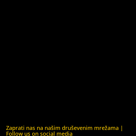
Yerevan)
Kuća ljudskih prava Azerbejdžan (Human Rights House
Azerbaijan)
Kuća ljudskih prava Barys Zvozskau Bjelorusija (Barys
Zvozskau Belarusian Human Rights House)
Kuća ljudskih prava Tbilisi (Human Rights House Tbilisi)
Fondacija Rafto (Rafto Foundation)
Kuća ljudskih prava Oslo (Human Rights House Oslo)
Helsinška fondacija za ljudska prava (Helsinki Foundation
for Human Rights)
Obrazovna Kuća ljudskih prava Chernihiv (Educational
Human Rights House Chernihiv)
Kuća ljudskih prava Krim (Human Rights House Crimea)
Kuća ljudskih prava London (Human Rights House
London)
Zaprati nas na našim druševenim mrežama |
Follow us on social media