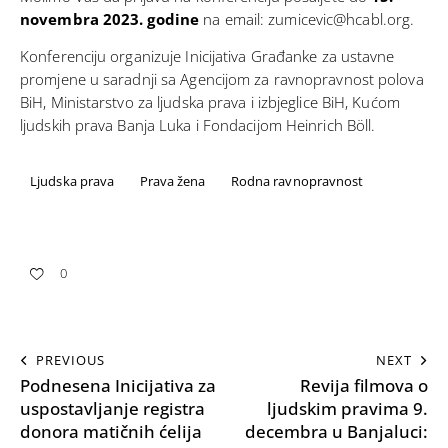
novembra 2023. godine
na email:
zumicevic@hcabl.org
.
Konferenciju organizuje Inicijativa Građanke za ustavne
promjene u saradnji sa Agencijom za ravnopravnost polova
BiH, Ministarstvo za ljudska prava i izbjeglice BiH, Kućom
ljudskih prava Banja Luka i Fondacijom Heinrich Böll.
Ljudska prava
Prava žena
Rodna ravnopravnost
0
PREVIOUS
NEXT
Podnesena Inicijativa za
Revija filmova o
uspostavljanje registra
ljudskim pravima 9.
donora matičnih ćelija
decembra u Banjaluci: