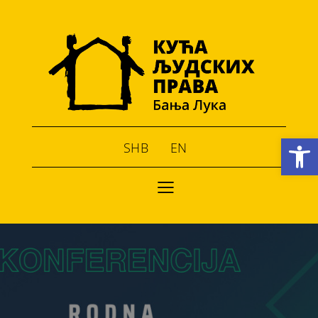
Open toolbar
SHB
EN