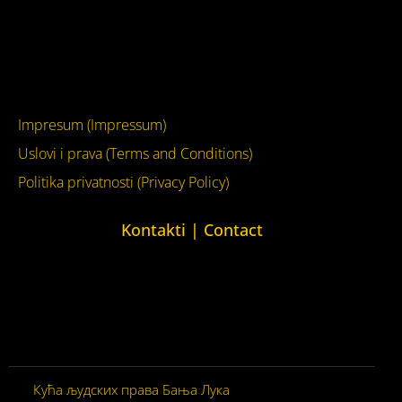
Facebook
YouTube
Impresum (Impressum)
Uslovi i prava (Terms and Conditions)
Politika privatnosti (Privacy Policy)
Kontakti | Contact
+387 (0)65 615 535
kontakt@kucaljudskihprava.org
kucaljudskihprava.org
Кућа људских права Бања Лука
© 2026. Сва права