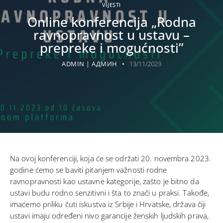
VIJESTI
Online konferencija „Rodna
ravnopravnost u ustavu –
prepreke i mogućnosti”
ADMIN | АДМИН
13/11/2023
Na ovoj konferenciji, koja će se održati 20. novembra 2023.
godine ćemo se baviti pitanjem važnosti rodne
ravnopravnosti kao ustavne kategorije, zašto je bitno da
ustavi budu rodno senzitivni i šta to znači u praksi. Takođe,
imaćemo priliku čuti iskustva iz Srbije i Hrvatske, država čiji
ustavi imaju određeni nivo garancije ženskih ljudskih prava,