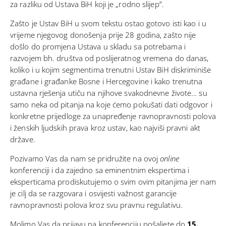
za razliku od Ustava BiH koji je „rodno slijep”.
Zašto je Ustav BiH u svom tekstu ostao gotovo isti kao i u
vrijeme njegovog donošenja prije 28 godina, zašto nije
došlo do promjena Ustava u skladu sa potrebama i
razvojem bh. društva od poslijeratnog vremena do danas,
koliko i u kojim segmentima trenutni Ustav BiH diskriminiše
građane i građanke Bosne i Hercegovine i kako trenutna
ustavna rješenja utiču na njihove svakodnevne živote… su
samo neka od pitanja na koje ćemo pokušati dati odgovor i
konkretne prijedloge za unapređenje ravnopravnosti polova
i ženskih ljudskih prava kroz ustav, kao najviši pravni akt
države.
Pozivamo Vas da nam se pridružite na ovoj
online
konferenciji i da zajedno sa eminentnim ekspertima i
eksperticama prodiskutujemo o svim ovim pitanjima jer nam
je cilj da se razgovara i osvijesti važnost garancije
ravnopravnosti polova kroz svu pravnu regulativu.
Molimo Vas da prijavu na konferenciju pošaljete do
15.