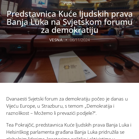
VIJESTI
Predstavnica Kuće ljudskih prava
Banja Luka na Svjetskom forumu
za demokratiju
VESNA
06/11/2024
Dvanaesti Svjetski forum za demokratiju počeo je danas u
Vijeću Europe, u Strazburu, s temom „Demokratija i
raznolikost – Možemo li prevazići podjele?“.
Tea Pokrajčić, predstavnica Kuće ljudskih prava Banja Luka i
Helsinškog parlamenta građana Banja Luka pridružila se
globalnim liderima, kreatorima politika i aktivistima u