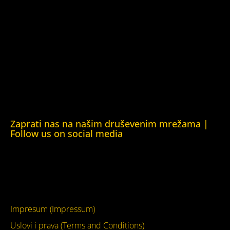
Kuća ljudskih prava Oslo (Human Rights House Oslo)
Helsinška fondacija za ljudska prava (Helsinki Foundation
for Human Rights)
Obrazovna Kuća ljudskih prava Chernihiv (Educational
Human Rights House Chernihiv)
Kuća ljudskih prava Krim (Human Rights House Crimea)
Kuća ljudskih prava London (Human Rights House
London)
Zaprati nas na našim druševenim mrežama |
Follow us on social media
Facebook
YouTube
Impresum (Impressum)
Uslovi i prava (Terms and Conditions)