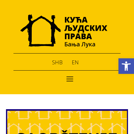
Open toolbar
SHB
EN