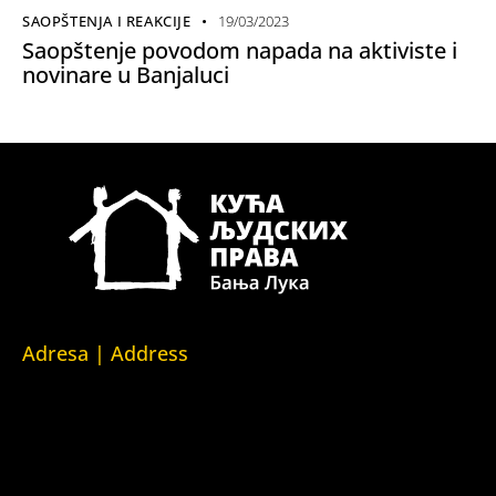
SAOPŠTENJA I REAKCIJE
19/03/2023
Saopštenje povodom napada na aktiviste i
novinare u Banjaluci
Adresa | Address
Srpska 5,
78000 Banja Luka
Republika Srpska/Bosna i Hercegovina
Srpska 5,