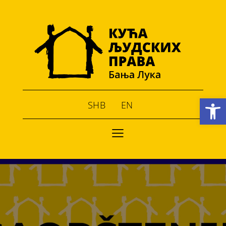
Open toolbar
SHB
EN