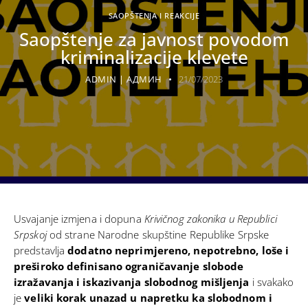
SAOPŠTENJA I REAKCIJE
Saopštenje za javnost povodom
kriminalizacije klevete
ADMIN | АДМИН
21/07/2023
Usvajanje izmjena i dopuna
Krivičnog zakonika u Republici
Srpskoj
od strane Narodne skupštine Republike Srpske
predstavlja
dodatno neprimjereno, nepotrebno, loše i
preširoko definisano ograničavanje slobode
izražavanja i iskazivanja slobodnog mišljenja
i svakako
je
veliki korak unazad u napretku ka slobodnom i