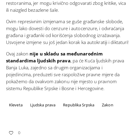
restoranima, jer mogu krivično odgovarati zbog kritike, vica
ili naizgled bezazlene šale.
Ovim represivnim izmjenama se guše građanske slobode,
mogu lako dovesti do cenzure i autocenzure, i odvraćanja
građana i građanki od korišćenja slobodnog izražavanja.
Usvojene izmjene su još jedan korak ka autokratiji i diktaturi!
Ovaj zakon
nije u skladu sa međunarodnim
standardima ljudskih prava
, pa će Kuća ljudskih prava
Banja Luka, zajedno sa drugim organizacijama i
pojedincima, preduzeti sve raspoložive pravne mjere da
pokažemo da ovakvom zakonu nije mjesto u pravnom
sistemu Republike Srpske i Bosne i Hercegovine.
Kleveta
Ljudska prava
Republika Srpska
Zakon
0