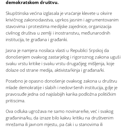
demokratskom društvu.
Skupštinska većina izglasala je vraćanje klevete u okvire
krivičnog zakonodavstva, uprkos jasnim i agrumentovanim
stavovima i protestima medijske zajednice, organizacija
civilnog društva u zemlji i inostranstvu, međunarodnih
institucija, te građana i građanki.
Jasna je namjera nosilaca vlasti u Republici Srpskoj da
donošenjem ovakvog zastarjelog i rigoroznog zakona uguši
svaku vrstu kritike i svaku vrstu drugačijeg mišljenja, koje
dolaze od strane medija, aktivista/kinja i građana/ki.
Posebno je opasno donošenje ovakvog zakona u društvu
mlade demokratije i slabih i nedovršenih institucija, gdje je
pravosuđe jedna od najslabijih karika podložna političkim
pritiscima.
Ova odluka ugrožava ne samo novinare/ke, već i svakog
građanina/ku, da izraze bilo kakvu kritiku na društvenim
mrežama ili javnom mjestu, pa čak i u stanovima ili