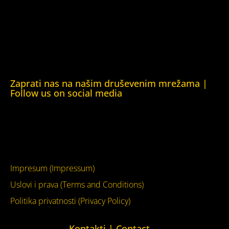
Obrazovna Kuća ljudskih prava Chernihiv (Educational
Human Rights House Chernihiv)
Kuća ljudskih prava Krim (Human Rights House Crimea)
Kuća ljudskih prava London (Human Rights House
London)
Zaprati nas na našim druševenim mrežama |
Follow us on social media
Facebook
YouTube
Impresum (Impressum)
Uslovi i prava (Terms and Conditions)
Politika privatnosti (Privacy Policy)
Kontakti | Contact