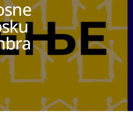
osne
psku
mbra