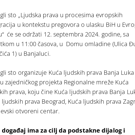
gli sto „Ljudska prava u procesima evropskih
gracija u kontekstu pregovora o ulasku BiH u Evr
u“ će se održati 12. septembra 2024. godine, sa
tkom u 11:00 časova, u Domu omladine (Ulica Đ
ića 1) u Banjaluci.
gli sto organizuje
Kuća ljudskih prava Banja Luka
ru zajedničkog projekta Regionalne mreže Kuća
skih prava, koju čine Kuća ljudskih prava Banja Lu
 ljudskih prava Beograd, Kuća ljudskih prava Zagr
jevski otvoreni centar.
 događaj ima za cilj da podstakne dijalog i