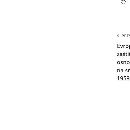
PRE
Evro
zašti
osno
na s
1953