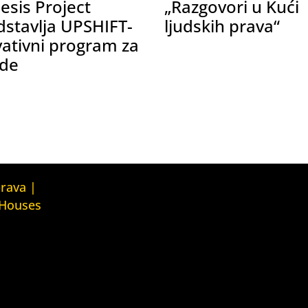
esis Project
„Razgovori u Kući
dstavlja UPSHIFT-
ljudskih prava“
vativni program za
de
Kuća ljudskih prava Tbilisi (Human
prava |
Rights House Tbilisi)
 Houses
Fondacija Rafto (Rafto Foundation)
judskih prava
House
Kuća ljudskih prava Oslo (Human
Rights House Oslo)
ava Zagreb
Helsinška fondacija za ljudska
ouse Zagreb)
prava (Helsinki Foundation for