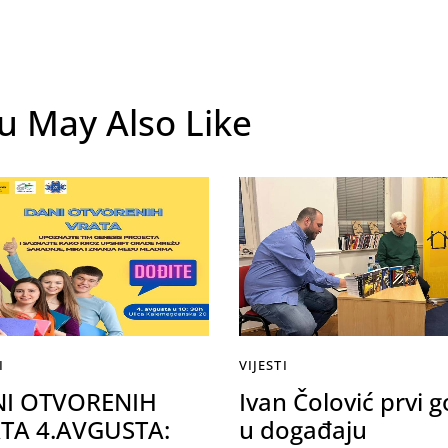
u May Also Like
I
VIJESTI
I OTVORENIH
Ivan Čolović prvi g
TA 4.AVGUSTA:
u događaju