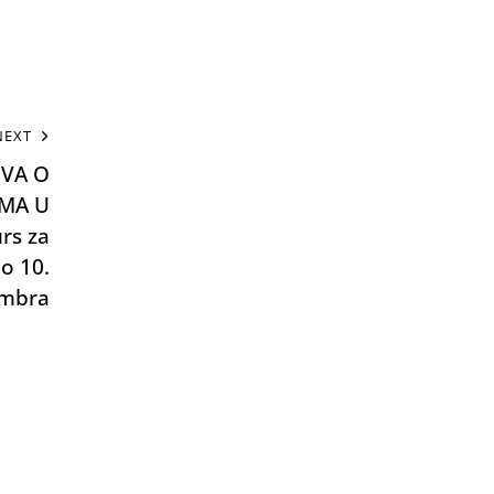
NEXT
OVA O
IMA U
rs za
o 10.
mbra