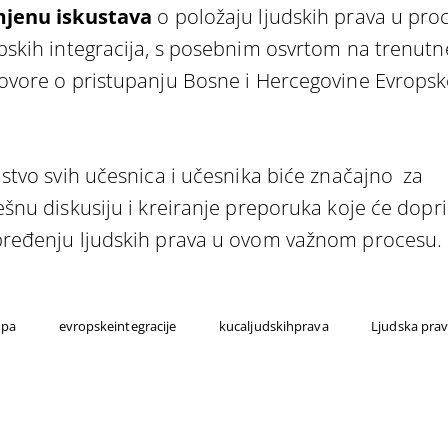
jenu iskustava
o položaju ljudskih prava u pro
pskih integracija, s posebnim osvrtom na trenutn
ovore o pristupanju Bosne i Hercegovine Evropsk
ustvo svih učesnica i učesnika biće značajno za
ešnu diskusiju i kreiranje preporuka koje će doprin
ređenju ljudskih prava u ovom važnom procesu.
opa
evropskeintegracije
kucaljudskihprava
Ljudska pra