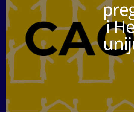
pre
i H
uni