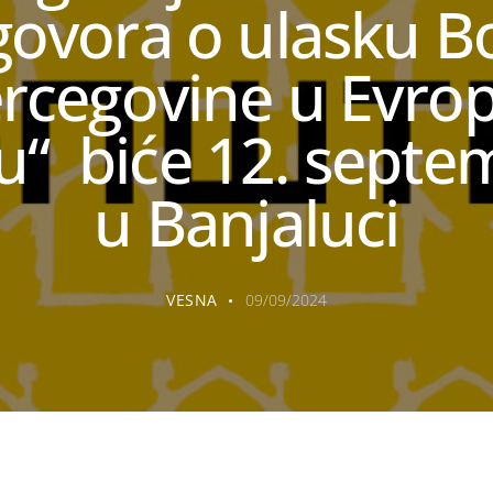
govora o ulasku B
ercegovine u Evro
ju“ biće 12. septe
u Banjaluci
VESNA
09/09/2024