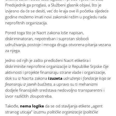
Predsjednik ga proglasi, a Službeni glasnik objavi, što je
izvjesno da će se desiti, već do kraja ove ili početka sljedeće
godine možemo imati novi zakonski režim u pogledu rada
neprofitnih organizacija.
Pored toga što je Nacrt zakona loše napisan,
diskriminatoran, nepotreban i suprotan slobodi
udruživanja, postoje i mnoga druga otvorena pitanja vezana
za njega.
Jedno od njih je zašto predloženi Nacrt etiketira i
diskriminiše neprofitne organizacije iz Republike Srpske čije
aktivnosti i projekte finansiraju strane vlade i organizacije,
dok su iz Nacrta zakona
izuzeta
udruženja
i
fondacije koja se
finansiraju iz javnih budžeta
, a upravo su ti mehanizmi
dodjele finansijskih sredstava
nedovoljno transparentni
i
izvor različitih zloupotreba.
Takođe,
nema logike
da se od stavljanja etikete „agent
stranog uticaja” izuzmu
političke organizacije (političke