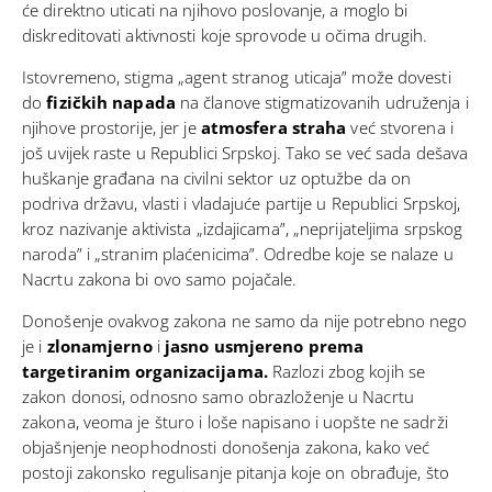
će direktno uticati na njihovo poslovanje, a moglo bi
diskreditovati aktivnosti koje sprovode u očima drugih.
Istovremeno, stigma „agent stranog uticaja” može dovesti
do
fizičkih napada
na članove stigmatizovanih udruženja i
njihove prostorije, jer je
atmosfera straha
već stvorena i
još uvijek raste u Republici Srpskoj. Tako se već sada dešava
huškanje građana na civilni sektor uz optužbe da on
podriva državu, vlasti i vladajuće partije u Republici Srpskoj,
kroz nazivanje aktivista „izdajicama”, „neprijateljima srpskog
naroda” i „stranim plaćenicima”. Odredbe koje se nalaze u
Nacrtu zakona bi ovo samo pojačale.
Donošenje ovakvog zakona ne samo da nije potrebno nego
je i
zlonamjerno
i
jasno usmjereno prema
targetiranim organizacijama.
Razlozi zbog kojih se
zakon donosi, odnosno samo obrazloženje u Nacrtu
zakona, veoma je šturo i loše napisano i uopšte ne sadrži
objašnjenje neophodnosti donošenja zakona, kako već
postoji zakonsko regulisanje pitanja koje on obrađuje, što