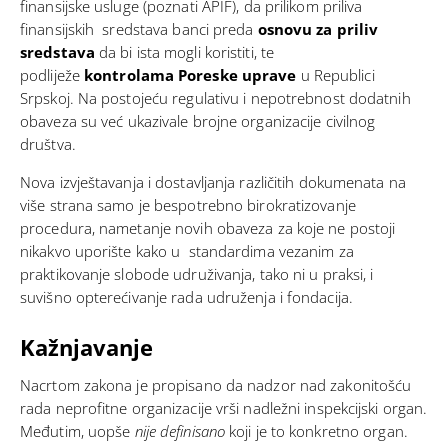
finansijske usluge (poznati APIF), da prilikom priliva
finansijskih sredstava banci preda
osnovu za priliv
sredstava
da bi ista mogli koristiti, te
podliježe
kontrolama Poreske uprave
u Republici
Srpskoj. Na postojeću regulativu i nepotrebnost dodatnih
obaveza su već
ukazivale
brojne organizacije civilnog
društva.
Nova izvještavanja i dostavljanja različitih dokumenata na
više strana samo je bespotrebno birokratizovanje
procedura, nametanje novih obaveza za koje ne postoji
nikakvo uporište kako u standardima vezanim za
praktikovanje slobode udruživanja, tako ni u praksi, i
suvišno opterećivanje rada udruženja i fondacija.
Kažnjavanje
Nacrtom zakona je propisano da nadzor nad zakonitošću
rada neprofitne organizacije vrši nadležni inspekcijski organ.
Međutim, uopše
nije definisano
koji je to konkretno organ.