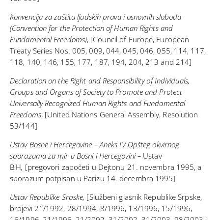
Konvencija za zaštitu ljudskih prava i osnovnih sloboda
(Convention for the Protection of Human Rights and
Fundamental Freedoms)
, [Council of Europe, European
Treaty Series Nos. 005, 009, 044, 045, 046, 055, 114, 117,
118, 140, 146, 155, 177, 187, 194, 204, 213 and 214]
Declaration on the Right and Responsibility of Individuals,
Groups and Organs of Society to Promote and Protect
Universally Recognized Human Rights and Fundamental
Freedoms
, [United Nations General Assembly, Resolution
53/144]
Ustav Bosne i Hercegovine – Aneks IV Opšteg okvirnog
sporazuma za mir u Bosni i Hercegovini –
Ustav
BiH
,
[pregovori započeti u Dejtonu 21. novembra 1995, a
sporazum potpisan u Parizu 14. decembra 1995]
Ustav Republike Srpske,
[Službeni glasnik Republike Srpske,
brojevi 21/1992, 28/1994, 8/1996, 13/1996, 15/1996,
16/1996, 21/1996, 21/2002, 31/2002, 31/2003, 98/2003 i