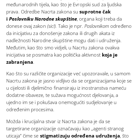
međunarodnih tijela, kao što je
Evropski sud za ljudska
prava
. Odredbe Nacrta zakona su
suprotne čak
i
Poslovniku Narodne skupštine
, organa koji treba da
donese ovaj zakon
(sic!).
Tako je npr.
Poslovnikom
određeno
da inicijativu za donošenje zakona ili drugih akata iz
nadležnosti Narodne skupštine mogu dati i udruženja.
Međutim, kao što smo vidjeli, u Nacrtu zakona ovakva
inicijativa se posmatra kao politička aktivnost
koja je
zabranjena
.
Kao što su različite organizacije već
upozoravale
, u samom
Nacrtu zakona je jasno vidljivo da se organizacijama koje se
u cijelosti ili djelimično finansiraju iz inostranstva nameću
dodatne obaveze, te sužava mogućnost djelovanja, a
ujedno im se i pokušava onemogućiti sudjelovanje u
određenim procesima.
Možda i krucijalna stvar iz Nacrta zakona je da se
targetirane organizacije označavaju kao „agenti stranog
uticaja” čime se
stigmatizuju određena udruženja
, što