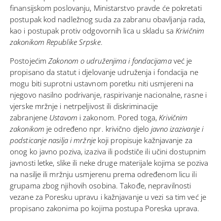
finansijskom poslovanju, Ministarstvo pravde će pokretati
postupak kod nadležnog suda za zabranu obavljanja rada,
kao i postupak protiv odgovornih lica u skladu sa
Krivičnim
zakonikom Republike Srpske
.
Postojećim
Zakonom o udruženjima i fondacijama
već je
propisano da statut i djelovanje udruženja i fondacija ne
mogu biti suprotni ustavnom poretku niti usmjereni na
njegovo nasilno podrivanje, raspirivanje nacionalne, rasne i
vjerske mržnje i netrpeljivost ili diskriminacije
zabranjene
Ustavom
i zakonom. Pored toga,
Krivičnim
zakonikom
je određeno npr. krivično djelo
javno izazivanje i
podsticanje nasilja i mržnje
koji propisuje kažnjavanje za
onog ko javno poziva, izaziva ili podstiče ili učini dostupnim
javnosti letke, slike ili neke druge materijale kojima se poziva
na nasilje ili mržnju usmjerenu prema određenom licu ili
grupama zbog njihovih osobina. Takođe, nepravilnosti
vezane za Poresku upravu i kažnjavanje u vezi sa tim već je
propisano zakonima po kojima postupa Poreska uprava.