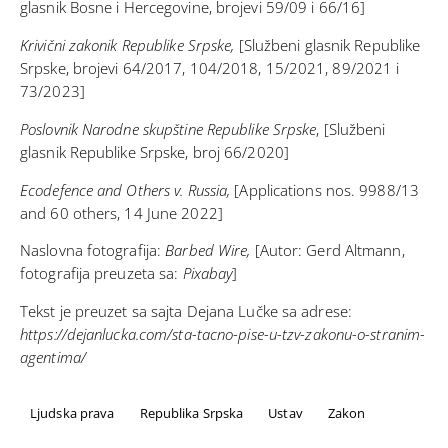
glasnik Bosne i Hercegovine, brojevi 59/09 i 66/16]
Krivični zakonik
Republike Srpske
,
[Službeni glasnik Republike
Srpske, brojevi 64/2017, 104/2018, 15/2021, 89/2021 i
73/2023]
Poslovnik Narodne skupštine Republike Srpske
, [Službeni
glasnik Republike Srpske, broj 66/2020]
Ecodefence and Others v. Russia,
[Applications nos. 9988/13
and 60 others, 14 June 2022]
Naslovna fotografija:
Barbed Wire,
[Autor: Gerd Altmann,
fotografija preuzeta sa:
Pixabay
]
Tekst je preuzet sa sajta Dejana Lučke sa adrese:
https://dejanlucka.com/sta-tacno-pise-u-tzv-zakonu-o-stranim-
agentima/
Ljudska prava
Republika Srpska
Ustav
Zakon