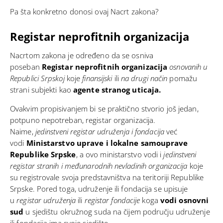
Pa šta konkretno donosi ovaj Nacrt zakona?
Registar neprofitnih organizacija
Nacrtom zakona je određeno da se osniva
poseban
Registar neprofitnih organizacija
osnovanih u
Republici Srpskoj
koje
finansijski
ili
na drugi način
pomažu
strani subjekti kao
agente stranog uticaja.
Ovakvim propisivanjem bi se praktično stvorio još jedan,
potpuno nepotreban, registar organizacija.
Naime,
jedinstveni registar udruženja i fondacija
već
vodi
Ministarstvo uprave i lokalne samouprave
Republike Srpske
, a ovo ministarstvo vodi i
jedinstveni
registar stranih i međunarodnih nevladinih organizacija
koje
su registrovale svoja predstavništva na teritoriji Republike
Srpske. Pored toga, udruženje ili fondacija se upisuje
u
registar udruženja
ili
registar fondacije
koga
vodi osnovni
sud
u sjedištu okružnog suda na čijem području udruženje
ili fondacija ima svoje sjedište.