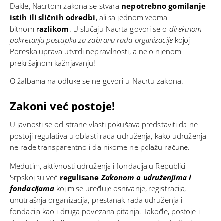
Dakle, Nacrtom zakona se stvara
nepotrebno gomilanje
istih ili sličnih odredbi
, ali sa jednom veoma
bitnom
razlikom
. U slučaju Nacrta govori se o
direktnom
pokretanju postupka za zabranu rada organizacije
kojoj
Poreska uprava utvrdi nepravilnosti, a ne o njenom
prekršajnom kažnjavanju!
O žalbama na odluke se ne govori u Nacrtu zakona.
Zakoni već postoje!
U javnosti se od strane vlasti pokušava predstaviti da ne
postoji regulativa u oblasti rada udruženja, kako udruženja
ne rade transparentno i da nikome ne polažu račune.
Međutim, aktivnosti udruženja i fondacija u Republici
Srpskoj su već
regulisane
Zakonom o udruženjima i
fondacijama
kojim se uređuje osnivanje, registracija,
unutrašnja organizacija, prestanak rada udruženja i
fondacija kao i druga povezana pitanja. Takođe, postoje i