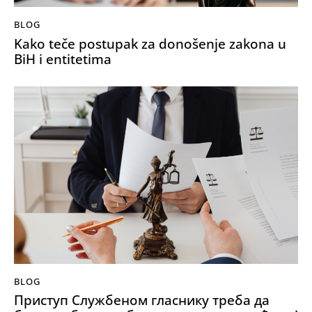
BLOG
Kako teče postupak za donošenje zakona u
BiH i entitetima
BLOG
Приступ Службеном гласнику треба да