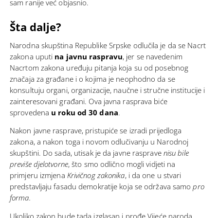
sam ranije već objasnio.
Šta dalje?
Narodna skupština Republike Srpske
odlučila je
da se Nacrt
zakona uputi
na javnu raspravu
, jer se navedenim
Nacrtom zakona uređuju pitanja koja su od posebnog
značaja za građane i o kojima je neophodno da se
konsultuju organi, organizacije, naučne i stručne institucije i
zainteresovani građani. Ova javna rasprava biće
sprovedena
u roku od 30 dana
.
Nakon javne rasprave, pristupiće se izradi prijedloga
zakona, a nakon toga i novom odlučivanju u Narodnoj
skupštini. Do sada, utisak je da javne rasprave
nisu bile
previše djelotvorne
, što smo odlično mogli vidjeti na
primjeru
izmjena
Krivičnog zakonika
, i da one u stvari
predstavljaju fasadu demokratije koja se održava samo
pro
forma.
Ukoliko zakon bude tada izglasan i prođe Vijeće naroda,