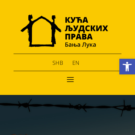
Open toolbar
SHB
EN