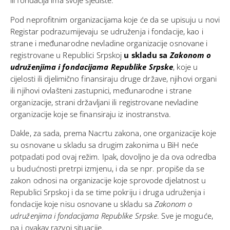
Pod neprofitnim organizacijama koje će da se upisuju u novi
Registar podrazumijevaju se udruženja i fondacije, kao i
strane i međunarodne nevladine organizacije osnovane i
registrovane u Republici Srpskoj
u skladu sa
Zakonom o
udruženjima i fondacijama Republike Srpske
, koje u
cijelosti ili djelimično finansiraju druge države, njihovi organi
ili njihovi ovlašteni zastupnici, međunarodne i strane
organizacije, strani državljani ili registrovane nevladine
organizacije koje se finansiraju iz inostranstva.
Dakle, za sada, prema Nacrtu zakona, one organizacije koje
su osnovane u skladu sa drugim zakonima u BiH neće
potpadati pod ovaj režim. Ipak, dovoljno je da ova odredba
u budućnosti pretrpi izmjenu, i da se npr. propiše da se
zakon odnosi na organizacije koje sprovode djelatnost u
Republici Srpskoj i da se time pokriju i druga udruženja i
fondacije koje nisu osnovane u skladu sa
Zakonom o
udruženjima i fondacijama Republike Srpske
. Sve je moguće,
pa i ovakav razvoj situacije.