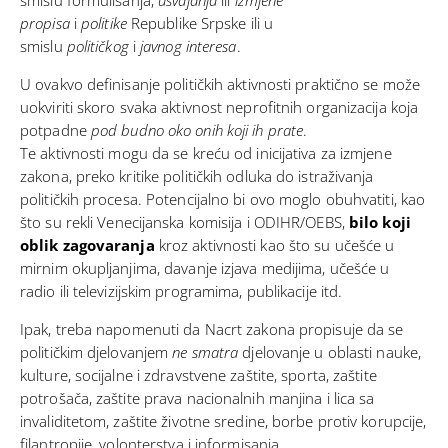
smislu formulisanja,
usvajanja
ili
izmjene
propisa
i
politike
Republike Srpske ili u
smislu
političkog
i
javnog interesa
.
U ovakvo definisanje političkih aktivnosti praktično se može
uokviriti skoro svaka aktivnost neprofitnih organizacija koja
potpadne
pod budno oko onih koji ih prate
.
Te
aktivnosti
mogu da se kreću od inicijativa za izmjene
zakona, preko kritike političkih odluka do istraživanja
političkih procesa. Potencijalno bi ovo moglo obuhvatiti, kao
što su rekli
Venecijanska komisija i ODIHR/OEBS
,
bilo koji
oblik zagovaranja
kroz aktivnosti kao što su učešće u
mirnim okupljanjima, davanje izjava medijima, učešće u
radio ili televizijskim programima, publikacije itd.
Ipak, treba napomenuti da Nacrt zakona propisuje da se
političkim djelovanjem
ne smatra
djelovanje u oblasti nauke,
kulture, socijalne i zdravstvene zaštite, sporta, zaštite
potrošača, zaštite prava nacionalnih manjina i lica sa
invaliditetom, zaštite životne sredine, borbe protiv korupcije,
filantropije, volonterstva i informisanja.