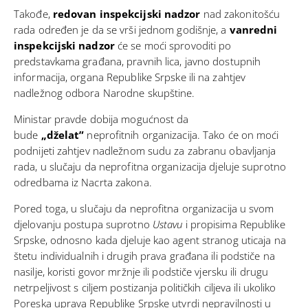
Takođe,
redovan inspekcijski nadzor
nad zakonitošću
rada određen je da se vrši jednom godišnje, a
vanredni
inspekcijski nadzor
će se moći sprovoditi po
predstavkama građana, pravnih lica, javno dostupnih
informacija, organa Republike Srpske ili na zahtjev
nadležnog odbora Narodne skupštine.
Ministar pravde dobija mogućnost da
bude
„dželat”
neprofitnih organizacija. Tako će on moći
podnijeti zahtjev nadležnom sudu za zabranu obavljanja
rada, u slučaju da neprofitna organizacija djeluje suprotno
odredbama iz Nacrta zakona.
Pored toga, u slučaju da neprofitna organizacija u svom
djelovanju postupa suprotno
Ustavu
i propisima Republike
Srpske, odnosno kada djeluje kao agent stranog uticaja na
štetu individualnih i drugih prava građana ili podstiče na
nasilje, koristi govor mržnje ili podstiče vjersku ili drugu
netrpeljivost s ciljem postizanja političkih ciljeva ili ukoliko
Poreska uprava Republike Srpske utvrdi nepravilnosti u