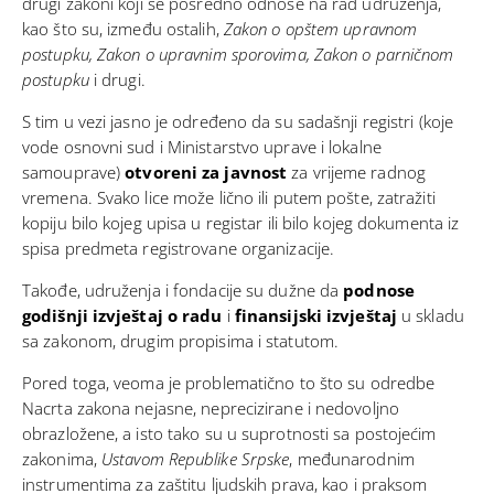
drugi zakoni koji se posredno odnose na rad udruženja,
kao što su, između ostalih,
Zakon o opštem upravnom
postupku, Zakon o upravnim sporovima, Zakon o parničnom
postupku
i drugi.
S tim u vezi jasno je određeno da su sadašnji registri (koje
vode osnovni sud i Ministarstvo uprave i lokalne
samouprave)
otvoreni za javnost
za vrijeme radnog
vremena. Svako lice može lično ili putem pošte, zatražiti
kopiju bilo kojeg upisa u registar ili bilo kojeg dokumenta iz
spisa predmeta registrovane organizacije.
Takođe, udruženja i fondacije su dužne da
podnose
godišnji izvještaj o radu
i
finansijski izvještaj
u skladu
sa zakonom, drugim propisima i statutom.
Pored toga, veoma je problematično to što su odredbe
Nacrta zakona nejasne, neprecizirane i nedovoljno
obrazložene, a isto tako su u suprotnosti sa postojećim
zakonima,
Ustavom Republike Srpske
, međunarodnim
instrumentima za zaštitu ljudskih prava, kao i praksom