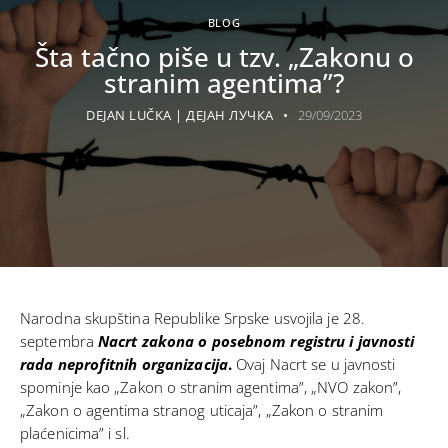
BLOG
Šta tačno piše u tzv. „Zakonu o
stranim agentima”?
DEJAN LUČKA | ДЕЈАН ЛУЧКА
29/09/2023
Narodna skupština Republike Srpske
usvojila
je 28.
septembra
Nacrt zakona
o posebnom registru i javnosti
rada neprofitnih organizacija
.
Ovaj Nacrt se u javnosti
spominje kao „Zakon o stranim agentima”, „NVO zakon”,
„Zakon o agentima stranog uticaja”, „Zakon o stranim
plaćenicima” i sl.