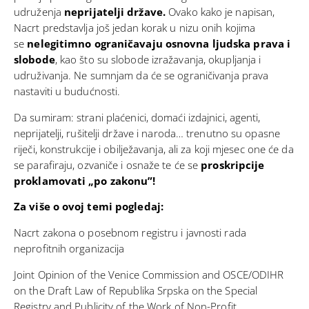
udruženja
neprijatelji države.
Ovako kako je napisan,
Nacrt predstavlja još jedan korak u nizu onih kojima
se
nelegitimno ograničavaju osnovna ljudska prava i
slobode
, kao što su slobode izražavanja, okupljanja i
udruživanja. Ne sumnjam da će se ograničivanja prava
nastaviti u budućnosti.
Da sumiram: strani plaćenici, domaći izdajnici, agenti,
neprijatelji, rušitelji države i naroda… trenutno su opasne
riječi, konstrukcije i obilježavanja, ali za koji mjesec one će da
se parafiraju, ozvaniče i osnaže te će se
proskripcije
proklamovati „po zakonu”!
Za više o ovoj temi pogledaj:
Nacrt zakona o posebnom registru i javnosti rada
neprofitnih organizacija
Joint Opinion of the Venice Commission and OSCE/ODIHR
on the Draft Law of Republika Srpska on the Special
Registry and Publicity of the Work of Non-Profit