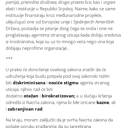
partije), privredna društava, druga pravna lica
, kao i
organi
vlasti
i
institucije
u Republici Srpskoj. Naime, kako se same
institucije finansiraju kroz međunarodne projekte,
uključujući one od Evropske unije i Sjedinjenih Američkih
Država, postavlja se pitanje zbog čega se onda i one ne
proglašavaju agentima stranog uticaja kada dobiju sredstva
iz inostranstva, koja su uz to mnogo veća nego ona koja
dobijaju neprofitne organizacije…
***
U praksi će donošenje ovakvog zakona značiti da će
udruženja koja budu potpala pod ovaj zakonski režim
biti
diskriminisana
i
nosiće stigmu
agenta stranog
uticaja; njihov rad će biti
dodatno
otežan
i
birokratizovan;
a u slučaju kršenja
odredbi iz Nacrta zakona, njima bi bile izricane
kazne
, ali
i
zabranjivan rad
.
Na kraju, moram zaključiti da je svrha Nacrta zakona da
pošalje poruku građanima da su targetirana