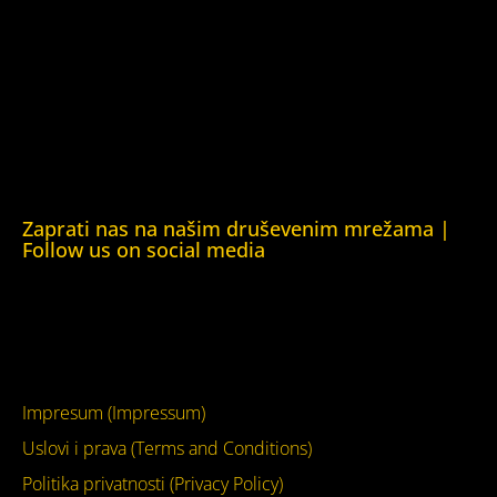
Helsinška fondacija za ljudska prava (Helsinki Foundation
for Human Rights)
Obrazovna Kuća ljudskih prava Chernihiv (Educational
Human Rights House Chernihiv)
Kuća ljudskih prava Krim (Human Rights House Crimea)
Kuća ljudskih prava London (Human Rights House
London)
Zaprati nas na našim druševenim mrežama |
Follow us on social media
Facebook
YouTube
Impresum (Impressum)
Uslovi i prava (Terms and Conditions)
Politika privatnosti (Privacy Policy)