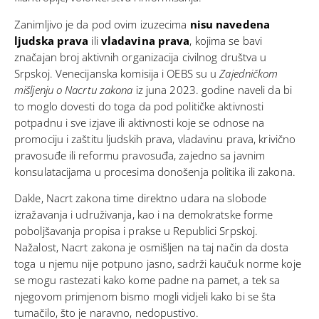
Zanimljivo je da pod ovim izuzecima
nisu navedena
ljudska prava
ili
vladavina prava
, kojima se bavi
značajan broj aktivnih organizacija civilnog društva u
Srpskoj. Venecijanska komisija i OEBS su u
Zajedničkom
mišljenju o Nacrtu zakona
iz juna 2023. godine naveli da bi
to moglo dovesti do toga da pod političke aktivnosti
potpadnu i sve izjave ili aktivnosti koje se odnose na
promociju i zaštitu ljudskih prava, vladavinu prava, krivično
pravosuđe ili reformu pravosuđa, zajedno sa javnim
konsulatacijama u procesima donošenja politika ili zakona.
Dakle, Nacrt zakona time direktno udara na slobode
izražavanja i udruživanja, kao i na demokratske forme
poboljšavanja propisa i prakse u Republici Srpskoj.
Nažalost, Nacrt zakona je osmišljen na taj način da dosta
toga u njemu nije potpuno jasno, sadrži kaučuk norme koje
se mogu rastezati kako kome padne na pamet, a tek sa
njegovom primjenom bismo mogli vidjeli kako bi se šta
tumačilo, što je naravno, nedopustivo.