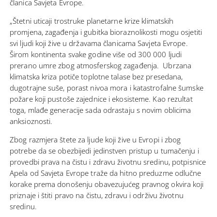
članica Savjeta Evrope.
„Štetni uticaji trostruke planetarne krize klimatskih
promjena, zagađenja i gubitka bioraznolikosti mogu osjetiti
svi ljudi koji žive u državama članicama Savjeta Evrope.
Širom kontinenta svake godine više od 300 000 ljudi
prerano umre zbog atmosferskog zagađenja. Ubrzana
klimatska kriza potiče toplotne talase bez presedana,
dugotrajne suše, porast nivoa mora i katastrofalne šumske
požare koji pustoše zajednice i ekosisteme. Kao rezultat
toga, mlađe generacije sada odrastaju s novim oblicima
anksioznosti.
Zbog razmjera štete za ljude koji žive u Evropi i zbog
potrebe da se obezbijedi jedinstven pristup u tumačenju i
provedbi prava na čistu i zdravu životnu sredinu, potpisnice
Apela od Savjeta Evrope traže da hitno preduzme odlučne
korake prema donošenju obavezujućeg pravnog okvira koji
priznaje i štiti pravo na čistu, zdravu i održivu životnu
sredinu.