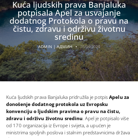
Kuća ljudskih prava Banjaluka
potpisala Apel za usvajanje
dodatnog Protokola o pravu na
čistu, zdravu i održivu životnu
sredinu
ADMIN | АДМИН
16/04/2024
Kuća ljudskih prava Banjaluka pridružila je potpis
Apelu za
donošenje dodatnog protokola uz Evropsku
konvenciju o ljudskim pravima o pravu na čistu,
zdravu i održivu životnu sredinu
.
Apel
je potpisalo više
od 170 organizacija iz Evrope i svijeta, a upućen je
ministrima spoljnih poslova i stalnim predstavnicima država