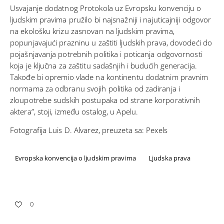
Usvajanje dodatnog Protokola uz Evropsku konvenciju o
ljudskim pravima pružilo bi najsnažniji i najuticajniji odgovor
na ekološku krizu zasnovan na ljudskim pravima,
popunjavajući prazninu u zaštiti ljudskih prava, dovodeći do
pojašnjavanja potrebnih politika i poticanja odgovornosti
koja je ključna za zaštitu sadašnjih i budućih generacija.
Takođe bi opremio vlade na kontinentu dodatnim pravnim
normama za odbranu svojih politika od zadiranja i
zloupotrebe sudskih postupaka od strane korporativnih
aktera”, stoji, između ostalog, u Apelu.
Fotografija Luis D. Alvarez, preuzeta sa:
Pexels
Evropska konvencija o ljudskim pravima
Ljudska prava
0