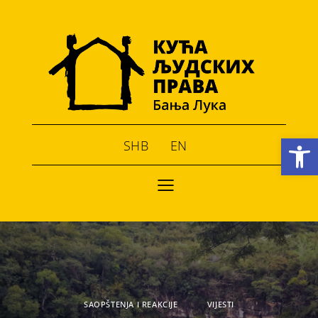
Open toolbar
SHB
EN
SAOPŠTENJA I REAKCIJE
VIJESTI