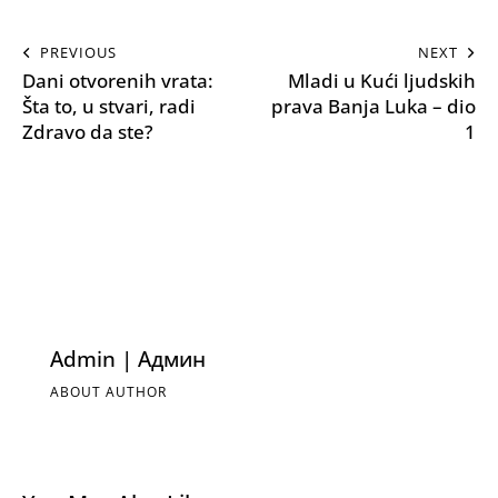
PREVIOUS
NEXT
Dani otvorenih vrata:
Mladi u Kući ljudskih
Šta to, u stvari, radi
prava Banja Luka – dio
Zdravo da ste?
1
Admin | Админ
ABOUT AUTHOR